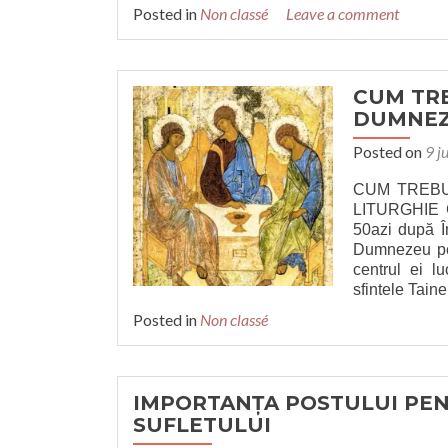
Posted in
Non classé
Leave a comment
CUM TRE
DUMNEZ
Posted on
9 j
CUM TREBU
LITURGHIE C
50azi după În
Dumnezeu pe 
centrul ei l
sfintele Taine
Posted in
Non classé
IMPORTANȚA POSTULUI PEN
SUFLETULUI