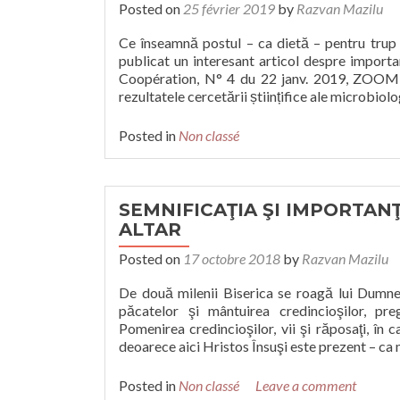
Posted on
25 février 2019
by
Razvan Mazilu
Ce înseamnă postul – ca dietă – pentru tru
publicat un interesant articol despre import
Coopération, N° 4 du 22 janv. 2019, ZOOM –
rezultatele cercetării științifice ale microbiol
Posted in
Non classé
SEMNIFICAŢIA ŞI IMPORTA
ALTAR
Posted on
17 octobre 2018
by
Razvan Mazilu
De două milenii Biserica se roagă lui Dumneze
păcatelor şi mântuirea credincioşilor, pr
Pomenirea credincioşilor, vii şi răposaţi, în c
deoarece aici Hristos Însuşi este prezent – ca
Posted in
Non classé
Leave a comment