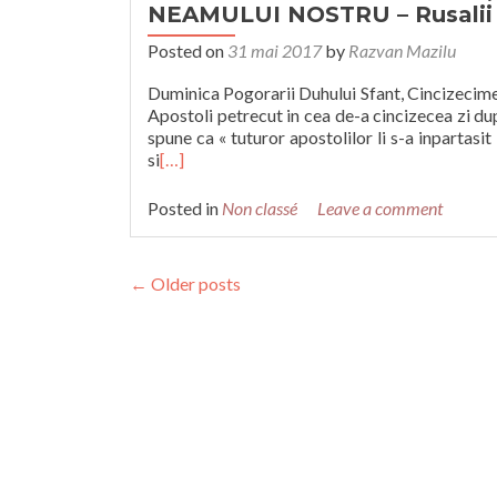
NEAMULUI NOSTRU – Rusalii
Posted on
31 mai 2017
by
Razvan Mazilu
Duminica Pogorarii Duhului Sfant, Cincizecimea
Apostoli petrecut in cea de-a cincizecea zi dupa
spune ca « tuturor apostolilor li s-a inpartas
si
[…]
Posted in
Non classé
Leave a comment
Posts
←
Older posts
navigation