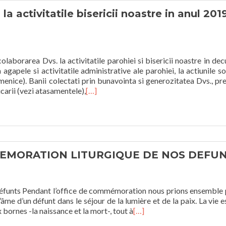
a activitatile bisericii noastre in anul 2019
aborarea Dvs. la activitatile parohiei si bisericii noastre in dec
a agapele si activitatile administrative ale parohiei, la actiunile so
umenice). Banii colectati prin bunavointa si generozitatea Dvs., p
carii (vezi atasamentele),
[…]
EMORATION LITURGIQUE DE NOS DEFU
défunts Pendant l’office de commémoration nous prions ensemble
l’âme d’un défunt dans le séjour de la lumière et de la paix. La vie e
bornes -la naissance et la mort-, tout à
[…]