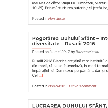
mai ales de către Sfinţii lui Dumnezeu, Martirii
10, 35). Prin mărturisirea, suferința și jertfa lor
Posted in
Non classé
Pogorârea Duhului Sfânt – Înte
diversitate – Rusalii 2016
Posted on
31 mai 2017
by
Razvan Mazilu
Rusalii 2016 Biserica creștină este instituită d
din morți, și ea se întemeiază, în mod formal
împărăţiei lui Dumnezeu pe pământ, dar şi c
Cel
[…]
Posted in
Non classé
Leave a comment
LUCRAREA DUHULUI SFÂNT, P