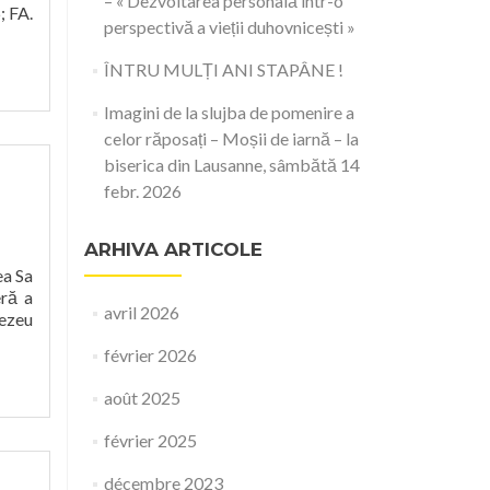
– « Dezvoltarea personală într-o
; FA.
perspectivă a vieții duhovnicești »
ÎNTRU MULȚI ANI STAPÂNE !
Imagini de la slujba de pomenire a
celor răposați – Moșii de iarnă – la
biserica din Lausanne, sâmbătă 14
febr. 2026
ARHIVA ARTICOLE
ea Sa
eră a
avril 2026
nezeu
février 2026
août 2025
février 2025
décembre 2023