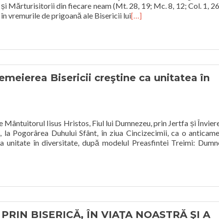
 și Mărturisitorii din fiecare neam (Mt. 28, 19; Mc. 8, 12; Col. 1, 26
, în vremurile de prigoană ale Bisericii lui
[…]
meierea Bisericii creştine ca unitatea în
e Mântuitorul Iisus Hristos, Fiul lui Dumnezeu, prin Jertfa și Învier
, la Pogorârea Duhului Sfânt, în ziua Cincizecimii, ca o anticam
a unitate în diversitate, după modelul Preasfintei Treimi: Dum
RIN BISERICĂ, ÎN VIAŢA NOASTRĂ ŞI A