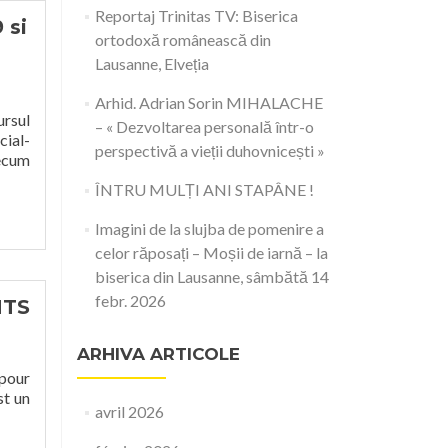
Reportaj Trinitas TV: Biserica
 si
ortodoxă românească din
Lausanne, Elveția
Arhid. Adrian Sorin MIHALACHE
ursul
– « Dezvoltarea personală într-o
cial-
perspectivă a vieții duhovnicești »
recum
ÎNTRU MULȚI ANI STAPÂNE !
Imagini de la slujba de pomenire a
celor răposați – Moșii de iarnă – la
biserica din Lausanne, sâmbătă 14
febr. 2026
NTS
ARHIVA ARTICOLE
 pour
st un
avril 2026