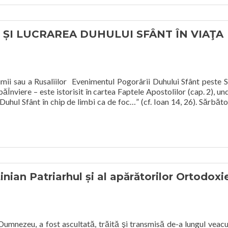
 ȘI LUCRAREA DUHULUI SFÂNT ÎN VIAŢA
mii sau a Rusaliilor Evenimentul Pogorârii Duhului Sfânt peste Sf
ăÎnviere – este istorisit în cartea Faptele Apostolilor (cap. 2), un
 Duhul Sfânt în chip de limbi ca de foc…” (cf. Ioan 14, 26). Sărbăt
ian Patriarhul și al apărătorilor Ortodoxi
i Dumnezeu, a fost ascultată, trăită şi transmisă de-a lungul veacu