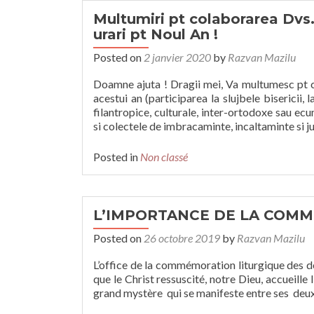
Multumiri pt colaborarea Dvs. l
urari pt Noul An !
Posted on
2 janvier 2020
by
Razvan Mazilu
Doamne ajuta ! Dragii mei, Va multumesc pt col
acestui an (participarea la slujbele bisericii, l
filantropice, culturale, inter-ortodoxe sau ec
si colectele de imbracaminte, incaltaminte si ju
Posted in
Non classé
L’IMPORTANCE DE LA COMM
Posted on
26 octobre 2019
by
Razvan Mazilu
L’office de la commémoration liturgique des 
que le Christ ressuscité, notre Dieu, accueille 
grand mystère qui se manifeste entre ses deux 