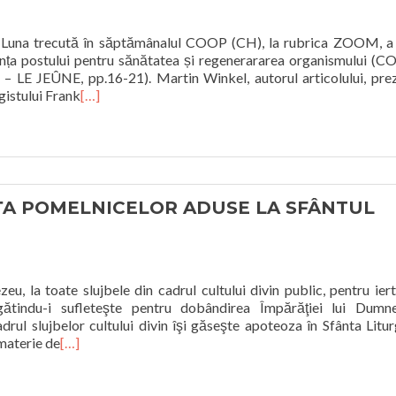
p Luna trecută în săptămânalul COOP (CH), la rubrica ZOOM, a
anța postului pentru sănătatea și regenerararea organismului (
 LE JEÛNE, pp.16-21). Martin Winkel, autorul articolului, pre
ogistului Frank
[…]
NŢA POMELNICELOR ADUSE LA SFÂNTUL
u, la toate slujbele din cadrul cultului divin public, pentru ier
egătindu-i sufleteşte pentru dobândirea Împărăţiei lui Dumne
adrul slujbelor cultului divin îşi găseşte apoteoza în Sfânta Litur
 materie de
[…]