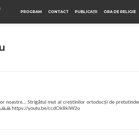
a
PROGRAM
CONTACT
PUBLICAȚII
ORA DE RELIGIE
u
lor noastre… Strigătul mut al creștinilor ortodocși de pretutinden
 🙏🙏🙏 https://youtu.be/ccdOk8kiW2o