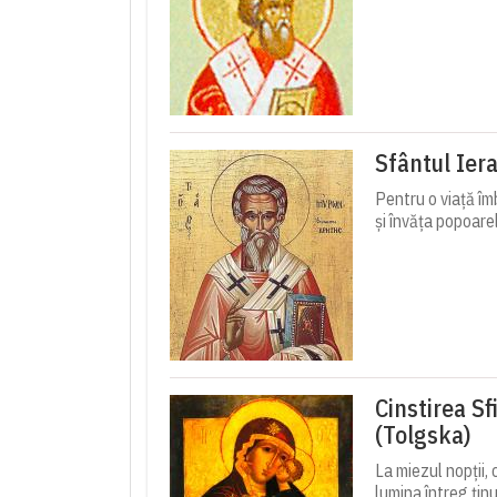
Sfântul Iera
Pentru o viață îm
și învăța popoarel
Cinstirea Sf
(Tolgska)
La miezul nopții,
lumina întreg țin