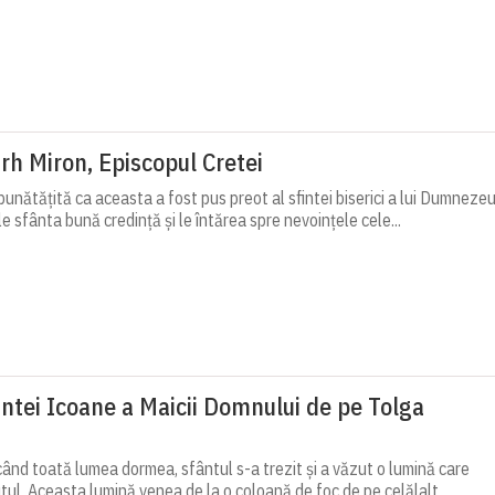
rh Miron, Episcopul Cretei
bunătățită ca aceasta a fost pus preot al sfintei biserici a lui Dumneze
e sfânta bună credință și le întărea spre nevoințele cele...
intei Icoane a Maicii Domnului de pe Tolga
 când toată lumea dormea, sfântul s-a trezit și a văzut o lumină care
utul. Aceasta lumină venea de la o coloană de foc de pe celălalt...