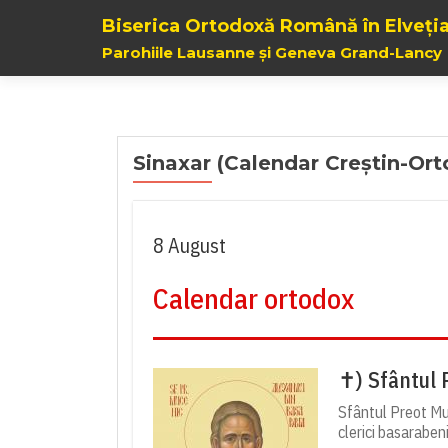
Biserica Ortodoxă Română în Elveți
Parohiile Lausanne și Geneva Grand-Lancy
Sinaxar (Calendar Creștin-Or
8 August
Calendar ortodox
✝) Sfântul 
Sfântul Preot Muc
clerici basarabeni