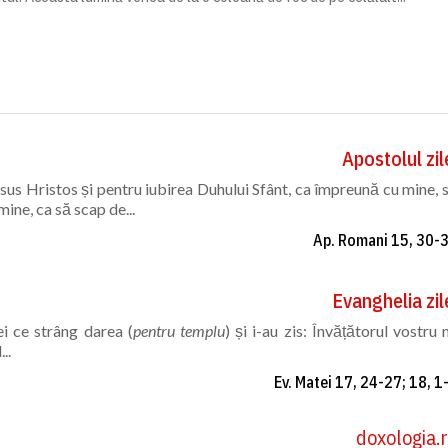
Apostolul zil
isus Hristos și pentru iubirea Duhului Sfânt, ca împreună cu mine, 
ine, ca să scap de...
Ap. Romani 15, 30-
Evanghelia zil
i ce strâng darea (
pentru templu
) și i-au zis: Învățătorul vostru 
..
Ev. Matei 17, 24-27; 18, 1
doxologia.