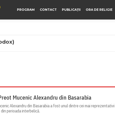
a
PROGRAM
CONTACT
PUBLICAȚII
ORA DE RELIGIE
todox)
Preot Mucenic Alexandru din Basarabia
enic Alexandru din Basarabia a fost unul dintre cei mai reprezentativi
 din perioada interbelică.