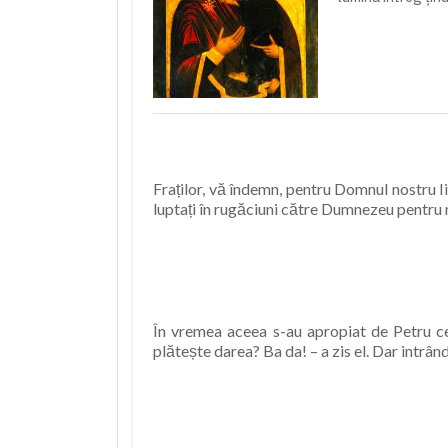
Fraților, vă îndemn, pentru Domnul nostru I
luptați în rugăciuni către Dumnezeu pentru m
În vremea aceea s-au apropiat de Petru ce
plătește darea? Ba da! – a zis el. Dar intrând.