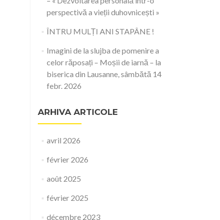
– « Dezvoltarea personală într-o
perspectivă a vieții duhovnicești »
ÎNTRU MULȚI ANI STAPÂNE !
Imagini de la slujba de pomenire a
celor răposați – Moșii de iarnă – la
biserica din Lausanne, sâmbătă 14
febr. 2026
ARHIVA ARTICOLE
avril 2026
février 2026
août 2025
février 2025
décembre 2023