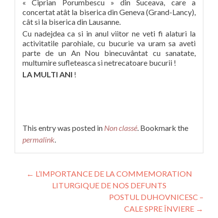
« Ciprian Porumbescu » din Suceava, care a
concertat atât la biserica din Geneva (Grand-Lancy),
cât si la biserica din Lausanne.
Cu nadejdea ca si in anul viitor ne veti fi alaturi la
activitatile parohiale, cu bucurie va uram sa aveti
parte de un An Nou binecuvântat cu sanatate,
multumire sufleteasca si netrecatoare bucurii !
LA MULTI ANI
!
This entry was posted in
Non classé
. Bookmark the
permalink
.
Post
←
L’IMPORTANCE DE LA COMMEMORATION
LITURGIQUE DE NOS DEFUNTS
navigation
POSTUL DUHOVNICESC –
CALE SPRE ÎNVIERE
→