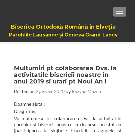
TOGGL
Biserica Ortodoxă Română în Elveția
Parohiile Lausanne și Geneva Grand-Lancy
Multumiri pt colaborarea Dvs. la
activitatile bisericii noastre in
anul 2019 si urari pt Noul An !
Posted on
2 janvier 2020
by
Razvan Mazilu
Doamne ajuta !
Dragii mei,
Va multumesc pt colaborarea Dvs. la activitatile
parohiei si bisericii noastre in decursul acestui an
(participarea la slujbele bisericii, la agapele si