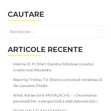
CAUTARE
Rechercher :
ARTICOLE RECENTE
Interviu Sf. Pr. Mart. Dumitru Stăniloae și poetul
creștin Ioan Alexandru
Reportaj Trinitas TV: Biserica ortodoxă românească
din Lausanne, Elveția
Arhid. Adrian Sorin MIHALACHE – « Dezvoltarea
personală într-o perspectivă a vieții duhovnicești »
ÎNTRU MULȚI ANI STAPÂNE !