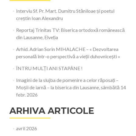
Interviu Sf. Pr. Mart. Dumitru Stăniloae și poetul
creștin Ioan Alexandru
Reportaj Trinitas TV: Biserica ortodoxă românească
din Lausanne, Elveția
Arhid. Adrian Sorin MIHALACHE – « Dezvoltarea
personală într-o perspectivă a vieții duhovnicești »
ÎNTRU MULȚI ANI STAPÂNE !
Imagini de la slujba de pomenire a celor răposați –
Moșii de iarnă – la biserica din Lausanne, sâmbătă 14
febr. 2026
ARHIVA ARTICOLE
avril 2026