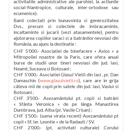
activitatile administrative ale parohiei, la actiunile
social-filantropice, culturale, inter-ortodoxe sau
ecumenice).
Banii colectati prin bunavointa si generozitatea
Dvs., precum si colectele de imbracaminte,
incaltaminte si jucarii (vezi atasamentele), pentru
ajutorarea copiilor saraci si a batrânilor nevoiasi din
România, au ajuns la destinatie :
CHF 5’000.- Asociatiei de binefacere « Axios » a
Mitropoliei noastre de la Paris, care ofera anual
burse de studii unor tineri nevoiasi din jud. Iasi,
Neamt, Suceava si Botosani ;
CHF 5’000.- Asociatiei Glasul Vietii din Iasi , pr. Dan
Damaschin (
www.glasulvietii.ro
), care are in grija
câteva mii de copii prin satele din jud. Iasi, Vaslui si
Botosani ;
CHF 3’500.- Asezamântului pt. copii si batrâni
« Sfânta Veronica » de pe lânga Manastirea
Dumbrava, jud. Alba (pr. Vasile Crisan) ;
CHF 1’500.- (suma virata recent) Asezamântului pt
copii « Sf. Ier. Leontie » de la Radauti / SV.
CHF 2’000.- (pt. activitati culturale) Corului