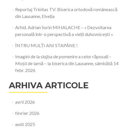
Reportaj Trinitas TV: Biserica ortodoxă românească
din Lausanne, Elveția
Arhid. Adrian Sorin MIHALACHE – « Dezvoltarea
personală într-o perspectivă a vieții duhovnicești »
ÎNTRU MULȚI ANI STAPÂNE !
Imagini de la slujba de pomenire a celor răposați –
Moșii de iarnă – la biserica din Lausanne, sâmbătă 14
febr. 2026
ARHIVA ARTICOLE
avril 2026
février 2026
août 2025