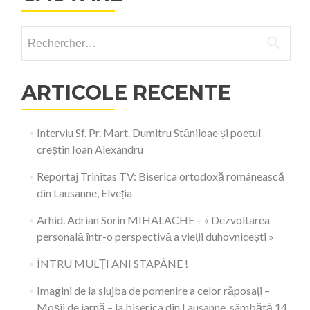
Rechercher :
ARTICOLE RECENTE
Interviu Sf. Pr. Mart. Dumitru Stăniloae și poetul
creștin Ioan Alexandru
Reportaj Trinitas TV: Biserica ortodoxă românească
din Lausanne, Elveția
Arhid. Adrian Sorin MIHALACHE – « Dezvoltarea
personală într-o perspectivă a vieții duhovnicești »
ÎNTRU MULȚI ANI STAPÂNE !
Imagini de la slujba de pomenire a celor răposați –
Moșii de iarnă – la biserica din Lausanne, sâmbătă 14