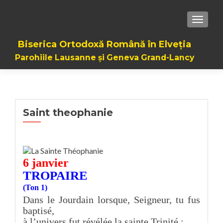
TOGGL
Biserica Ortodoxă Română în Elveția
Parohiile Lausanne și Geneva Grand-Lancy
Saint theophanie
6 janvier
TROPAIRE
(Ton 1)
Dans le Jourdain lorsque, Seigneur, tu fus
baptisé,
à l’univers fut révélée la sainte Trinité ;