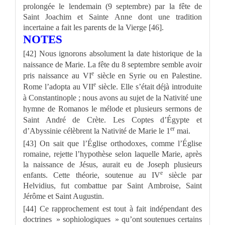
prolongée le lendemain (9 septembre) par la fête de
Saint Joachim et Sainte Anne dont une tradition
incertaine a fait les parents de la Vierge [46].
NOTES
[42] Nous ignorons absolument la date historique de la
naissance de Marie. La fête du 8 septembre semble avoir
e
pris naissance au VI
siècle en Syrie ou en Palestine.
e
Rome l’adopta au VII
siècle. Elle s’était déjà introduite
à Constantinople ; nous avons au sujet de la Nativité une
hymne de Romanos le mélode et plusieurs sermons de
Saint André de Crète. Les Coptes d’Égypte et
er
d’Abyssinie célèbrent la Nativité de Marie le 1
mai.
[43] On sait que l’Église orthodoxes, comme l’Église
romaine, rejette l’hypothèse selon laquelle Marie, après
la naissance de Jésus, aurait eu de Joseph plusieurs
e
enfants. Cette théorie, soutenue au IV
siècle par
Helvidius, fut combattue par Saint Ambroise, Saint
Jérôme et Saint Augustin.
[44] Ce rapprochement est tout à fait indépendant des
doctrines » sophiologiques » qu’ont soutenues certains