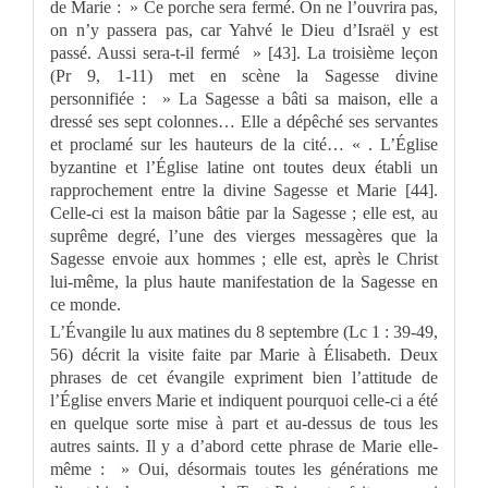
de Marie : » Ce porche sera fermé. On ne l’ouvrira pas,
on n’y passera pas, car Yahvé le Dieu d’Israël y est
passé. Aussi sera-t-il fermé » [43]. La troisième leçon
(Pr 9, 1-11) met en scène la Sagesse divine
personnifiée : » La Sagesse a bâti sa maison, elle a
dressé ses sept colonnes… Elle a dépêché ses servantes
et proclamé sur les hauteurs de la cité… « . L’Église
byzantine et l’Église latine ont toutes deux établi un
rapprochement entre la divine Sagesse et Marie [44].
Celle-ci est la maison bâtie par la Sagesse ; elle est, au
suprême degré, l’une des vierges messagères que la
Sagesse envoie aux hommes ; elle est, après le Christ
lui-même, la plus haute manifestation de la Sagesse en
ce monde.
L’Évangile lu aux matines du 8 septembre (Lc 1 : 39-49,
56) décrit la visite faite par Marie à Élisabeth. Deux
phrases de cet évangile expriment bien l’attitude de
l’Église envers Marie et indiquent pourquoi celle-ci a été
en quelque sorte mise à part et au-dessus de tous les
autres saints. Il y a d’abord cette phrase de Marie elle-
même : » Oui, désormais toutes les générations me