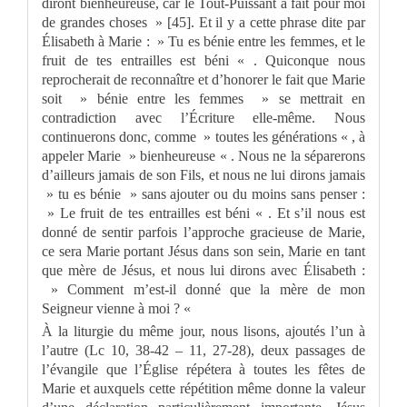
diront bienheureuse, car le Tout-Puissant a fait pour moi
de grandes choses » [45]. Et il y a cette phrase dite par
Élisabeth à Marie : » Tu es bénie entre les femmes, et le
fruit de tes entrailles est béni « . Quiconque nous
reprocherait de reconnaître et d’honorer le fait que Marie
soit » bénie entre les femmes » se mettrait en
contradiction avec l’Écriture elle-même. Nous
continuerons donc, comme » toutes les générations « , à
appeler Marie » bienheureuse « . Nous ne la séparerons
d’ailleurs jamais de son Fils, et nous ne lui dirons jamais
» tu es bénie » sans ajouter ou du moins sans penser :
» Le fruit de tes entrailles est béni « . Et s’il nous est
donné de sentir parfois l’approche gracieuse de Marie,
ce sera Marie portant Jésus dans son sein, Marie en tant
que mère de Jésus, et nous lui dirons avec Élisabeth :
» Comment m’est-il donné que la mère de mon
Seigneur vienne à moi ? «
À la liturgie du même jour, nous lisons, ajoutés l’un à
l’autre (Lc 10, 38-42 – 11, 27-28), deux passages de
l’évangile que l’Église répétera à toutes les fêtes de
Marie et auxquels cette répétition même donne la valeur