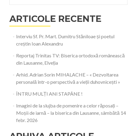
ARTICOLE RECENTE
Interviu Sf. Pr. Mart. Dumitru Stăniloae și poetul
creștin Ioan Alexandru
Reportaj Trinitas TV: Biserica ortodoxă românească
din Lausanne, Elveția
Arhid. Adrian Sorin MIHALACHE – « Dezvoltarea
personală într-o perspectivă a vieții duhovnicești »
ÎNTRU MULȚI ANI STAPÂNE !
Imagini de la slujba de pomenire a celor răposați –
Moșii de iarnă – la biserica din Lausanne, sâmbătă 14
febr. 2026