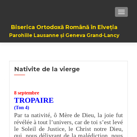
TOGGL
Biserica Ortodoxă Română în Elveția
Parohiile Lausanne și Geneva Grand-Lancy
Nativite de la vierge
8 septembre
TROPAIRE
(Ton 4)
Par ta nativité, ô Mère de Dieu, la joie fut
révélée à tout l’univers, car de toi s’est levé
le Soleil de Justice, le Christ notre Dieu,
qui, nous délivrant de la malédiction, nous