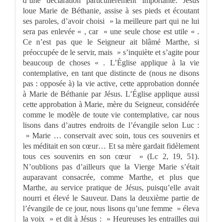
d’une déclaration particulièrement importante. Jésus
loue Marie de Béthanie, assise à ses pieds et écoutant
ses paroles, d’avoir choisi » la meilleure part qui ne lui
sera pas enlevée « , car » une seule chose est utile « .
Ce n’est pas que le Seigneur ait blâmé Marthe, si
préoccupée de le servir, mais » s’inquiète et s’agite pour
beaucoup de choses « . L’Église applique à la vie
contemplative, en tant que distincte de (nous ne disons
pas : opposée à) la vie active, cette approbation donnée
à Marie de Béthanie par Jésus. L’Église applique aussi
cette approbation à Marie, mère du Seigneur, considérée
comme le modèle de toute vie contemplative, car nous
lisons dans d’autres endroits de l’évangile selon Luc :
» Marie … conservait avec soin, tous ces souvenirs et
les méditait en son cœur… Et sa mère gardait fidèlement
tous ces souvenirs en son cœur » (Lc 2, 19, 51).
N’oublions pas d’ailleurs que la Vierge Marie s’était
auparavant consacrée, comme Marthe, et plus que
Marthe, au service pratique de Jésus, puisqu’elle avait
nourri et élevé le Sauveur. Dans la deuxième partie de
l’évangile de ce jour, nous lisons qu’une femme » éleva
la voix » et dit à Jésus : » Heureuses les entrailles qui