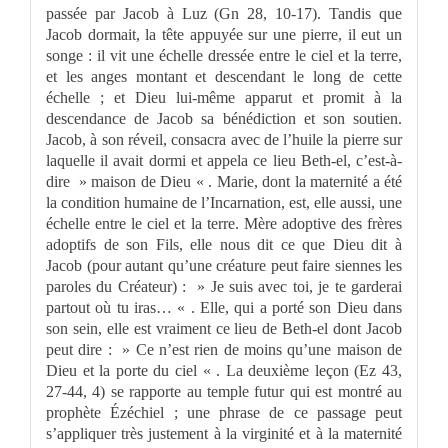
passée par Jacob à Luz (Gn 28, 10-17). Tandis que
Jacob dormait, la tête appuyée sur une pierre, il eut un
songe : il vit une échelle dressée entre le ciel et la terre,
et les anges montant et descendant le long de cette
échelle ; et Dieu lui-même apparut et promit à la
descendance de Jacob sa bénédiction et son soutien.
Jacob, à son réveil, consacra avec de l’huile la pierre sur
laquelle il avait dormi et appela ce lieu Beth-el, c’est-à-
dire » maison de Dieu « . Marie, dont la maternité a été
la condition humaine de l’Incarnation, est, elle aussi, une
échelle entre le ciel et la terre. Mère adoptive des frères
adoptifs de son Fils, elle nous dit ce que Dieu dit à
Jacob (pour autant qu’une créature peut faire siennes les
paroles du Créateur) : » Je suis avec toi, je te garderai
partout où tu iras… « . Elle, qui a porté son Dieu dans
son sein, elle est vraiment ce lieu de Beth-el dont Jacob
peut dire : » Ce n’est rien de moins qu’une maison de
Dieu et la porte du ciel « . La deuxième leçon (Ez 43,
27-44, 4) se rapporte au temple futur qui est montré au
prophète Ézéchiel ; une phrase de ce passage peut
s’appliquer très justement à la virginité et à la maternité