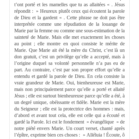
t’ont porté et les mamelles que tu as allaitées « . Jésus
répondit : » Heureux plutôt ceux qui écoutent la parole
de Dieu et la gardent « . Cette phrase ne doit pas être
interprétée comme une répudiation de la louange de
Marie par la femme ou comme une sous-estimation de la
sainteté de Marie. Mais elle met exactement les choses
au point ; elle montre en quoi consiste le mérite de
Marie. Que Marie ait été la mère du Christ, c’est là un
don gratuit, c’est un privilège qu’elle a accepté, mais à
l’origine duquel sa volonté personnelle n’a pas eu de
part. Au contraire, c’est par son propre effort qu’elle a
entendu et gardé la parole de Dieu. En cela consiste la
vraie grandeur de Marie. Oui, bienheureuse est Marie,
mais non principalement parce qu’elle a porté et allaité
Jésus ; elle est surtout bienheureuse parce qu’elle a été, à
un degré unique, obéissante et fidèle. Marie est la mère
du Seigneur ; elle est la protectrice des hommes : mais,
d’abord et avant tout cela, elle est celle qui a écouté et
gardé la Parole. Ici est le fondement » évangélique » de
notre piété envers Marie. Un court verset, chanté après
l’épître, exprime bien ces choses : » Alléluia ! Écoute, ô