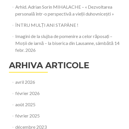
Arhid. Adrian Sorin MIHALACHE – « Dezvoltarea
personală într-o perspectivă a vieții duhovnicești »
ÎNTRU MULȚI ANI STAPÂNE !
Imagini de la slujba de pomenire a celor răposați –
Moșii de iarnă – la biserica din Lausanne, sâmbătă 14
febr. 2026
ARHIVA ARTICOLE
avril 2026
février 2026
août 2025
février 2025
décembre 2023