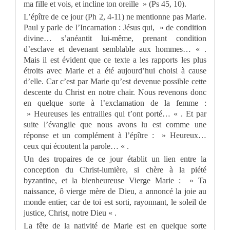
ma fille et vois, et incline ton oreille » (Ps 45, 10).
L’épître de ce jour (Ph 2, 4-11) ne mentionne pas Marie.
Paul y parle de l’Incarnation : Jésus qui, » de condition
divine… s’anéantit lui-même, prenant condition
d’esclave et devenant semblable aux hommes… « .
Mais il est évident que ce texte a les rapports les plus
étroits avec Marie et a été aujourd’hui choisi à cause
d’elle. Car c’est par Marie qu’est devenue possible cette
descente du Christ en notre chair. Nous revenons donc
en quelque sorte à l’exclamation de la femme :
» Heureuses les entrailles qui t’ont porté… « . Et par
suite l’évangile que nous avons lu est comme une
réponse et un complément à l’épître : » Heureux…
ceux qui écoutent la parole… « .
Un des tropaires de ce jour établit un lien entre la
conception du Christ-lumière, si chère à la piété
byzantine, et la bienheureuse Vierge Marie : » Ta
naissance, ô vierge mère de Dieu, a annoncé la joie au
monde entier, car de toi est sorti, rayonnant, le soleil de
justice, Christ, notre Dieu « .
La fête de la nativité de Marie est en quelque sorte