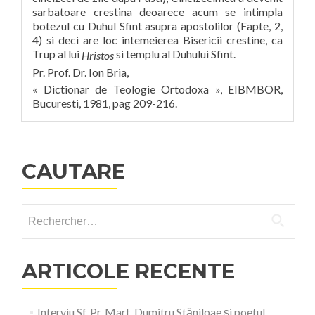
sarbatoare crestina deoarece acum se intimpla
botezul cu Duhul Sfint asupra apostolilor (Fapte, 2,
4) si deci are loc intemeierea Bisericii crestine, ca
Trup al lui
si templu al Duhului Sfint.
Hristos
Pr. Prof. Dr. Ion Bria,
« Dictionar de Teologie Ortodoxa », EIBMBOR,
Bucuresti, 1981, pag 209-216.
CAUTARE
Rechercher :
ARTICOLE RECENTE
Interviu Sf. Pr. Mart. Dumitru Stăniloae și poetul