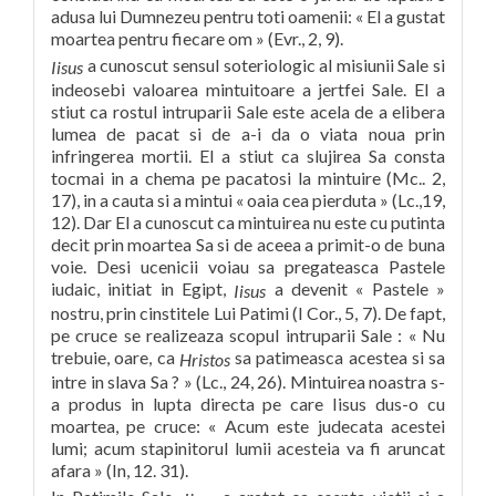
adusa lui Dumnezeu pentru toti oamenii: « El a gustat
moartea pentru fiecare om » (Evr., 2, 9).
a cunoscut sensul soteriologic al misiunii Sale si
Iisus
indeosebi valoarea mintuitoare a jertfei Sale. El a
stiut ca rostul intruparii Sale este acela de a elibera
lumea de pacat si de a-i da o viata noua prin
infringerea mortii. El a stiut ca slujirea Sa consta
tocmai in a chema pe pacatosi la mintuire (Mc.. 2,
17), in a cauta si a mintui « oaia cea pierduta » (Lc.,19,
12). Dar El a cunoscut ca mintuirea nu este cu putinta
decit prin moartea Sa si de aceea a primit-o de buna
voie. Desi ucenicii voiau sa pregateasca Pastele
iudaic, initiat in Egipt,
a devenit « Pastele »
Iisus
nostru, prin cinstitele Lui Patimi (I Cor., 5, 7). De fapt,
pe cruce se realizeaza scopul intruparii Sale : « Nu
trebuie, oare, ca
sa patimeasca acestea si sa
Hristos
intre in slava Sa ? » (Lc., 24, 26). Mintuirea noastra s-
a produs in lupta directa pe care Iisus dus-o cu
moartea, pe cruce: « Acum este judecata acestei
lumi; acum stapinitorul lumii acesteia va fi aruncat
afara » (In, 12. 31).