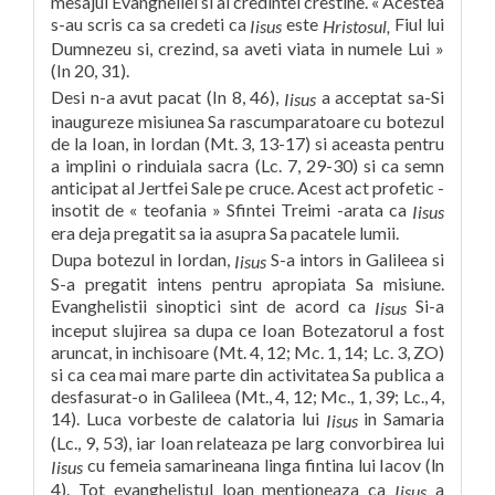
mesajul Evangheliei si al credintei crestine. « Acestea
s-au scris ca sa credeti ca
este
Fiul lui
Iisus
Hristosul,
Dumnezeu si, crezind, sa aveti viata in numele Lui »
(In 20, 31).
Desi n-a avut pacat (In 8, 46),
a acceptat sa-Si
Iisus
inaugureze misiunea Sa rascumparatoare cu botezul
de la Ioan, in Iordan (Mt. 3, 13-17) si aceasta pentru
a implini o rinduiala sacra (Lc. 7, 29-30) si ca semn
anticipat al Jertfei Sale pe cruce. Acest act profetic -
insotit de « teofania » Sfintei Treimi -arata ca
Iisus
era deja pregatit sa ia asupra Sa pacatele lumii.
Dupa botezul in Iordan,
S-a intors in Galileea si
Iisus
S-a pregatit intens pentru apropiata Sa misiune.
Evanghelistii sinoptici sint de acord ca
Si-a
Iisus
inceput slujirea sa dupa ce Ioan Botezatorul a fost
aruncat, in inchisoare (Mt. 4, 12; Mc. 1, 14; Lc. 3, ZO)
si ca cea mai mare parte din activitatea Sa publica a
desfasurat-o in Galileea (Mt., 4, 12; Mc., 1, 39; Lc., 4,
14). Luca vorbeste de calatoria lui
in Samaria
Iisus
(Lc., 9, 53), iar Ioan relateaza pe larg convorbirea lui
cu femeia samarineana linga fintina lui Iacov (ln
Iisus
4). Tot evanghelistul loan mentioneaza ca
a
Iisus