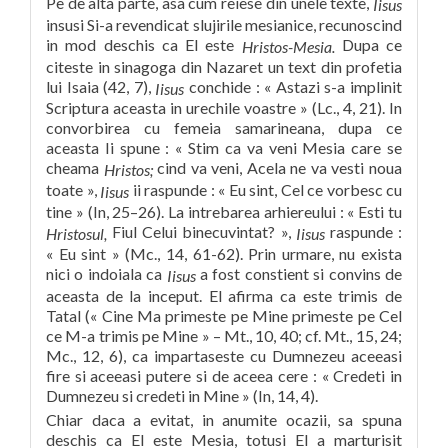
Pe de alta parte, asa cum reiese din unele texte,
Iisus
insusi Si-a revendicat slujirile mesianice, recunoscind
in mod deschis ca El este
Dupa ce
Hristos-Mesia.
citeste in sinagoga din Nazaret un text din profetia
lui Isaia (42, 7),
conchide : « Astazi s-a implinit
Iisus
Scriptura aceasta in urechile voastre » (Lc., 4, 21). In
convorbirea cu femeia samarineana, dupa ce
aceasta Ii spune : « Stim ca va veni Mesia care se
cheama
cind va veni, Acela ne va vesti noua
Hristos;
toate »,
ii raspunde : « Eu sint, Cel ce vorbesc cu
Iisus
tine » (In, 25–26). La intrebarea arhiereului : « Esti tu
Fiul Celui binecuvintat? »,
raspunde :
Hristosul,
Iisus
« Eu sint » (Mc., 14, 61-62). Prin urmare, nu exista
nici o indoiala ca
a fost constient si convins de
Iisus
aceasta de la inceput. El afirma ca este trimis de
Tatal (« Cine Ma primeste pe Mine primeste pe Cel
ce M-a trimis pe Mine » – Mt., 10, 40; cf. Mt., 15, 24;
Mc., 12, 6), ca impartaseste cu Dumnezeu aceeasi
fire si aceeasi putere si de aceea cere : « Credeti in
Dumnezeu si credeti in Mine » (In, 14, 4).
Chiar daca a evitat, in anumite ocazii, sa spuna
deschis ca El este Mesia, totusi El a marturisit