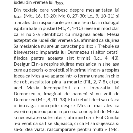
iudeu din vremea lui
Iisus.
Din textele care vorbesc despre mesianitatea lui
(Mt., 16, 13-20; Mc 8, 27-30; Lc., 9, 18-21) si
Iisus
mai ales din raspunsurile pe care le-a dat in dialogul
ispitirii Sale in pustie (Mt., 4, 1-10) reiese in mod clar
ca El nu S-a identificat cu imaginea acelui Mesia
asteptat de iudeii din vremea Sa, afirmind ca slujirea
Sa mesianica nu are un caracter politic: « Trebuie sa
binevestesc Imparatia lui Dumnezeu si altor cetati,
fiindca pentru aceasta sint trimis) (Lc., 4, 43).
Desigur El n-a respins slujirea mesianica in sine, asa
cum au descris-o profetii, si in primul rind n-a respins
ideea ca Mesia va aparea intr-o forma umana, in chip
de rob, ascultator pina la moarte (Fil., 2, 7-8), ci pe
acel Mesia incompatibil cu « Imparatia lui
Dumnezeu », imaginat de oameni si nu voit de
Dumnezeu (Mc., 8, 31-33). El a trebuit deci sa refaca
o intreaga conceptie despre Mesia -mai ales ca
evreii nu puteau pune impreuna conceptul de Mesia
si necesitatea suferintei -, afirmind ca « Fiul Omului
n-a venit ca sa I se slujeasca, ci ca El sa slujeasca si
sa-Si dea viata, rascumparare pentru multi » (Mc.,