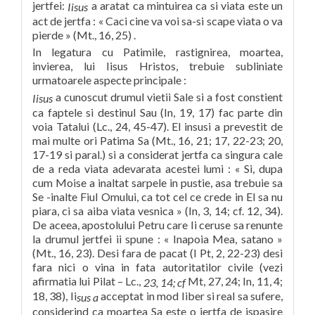
jertfei:
a aratat ca mintuirea ca si viata este un
Iisus
act de jertfa : « Caci cine va voi sa-si scape viata o va
pierde » (Mt., 16, 25) .
In legatura cu Patimile, rastignirea, moartea,
invierea, lui Iisus Hristos, trebuie subliniate
urmatoarele aspecte principale :
a cunoscut drumul vietii Sale si a fost constient
Iisus
ca faptele si destinul Sau (In, 19, 17) fac parte din
voia Tatalui (Lc., 24, 45-47). El insusi a prevestit de
mai multe ori Patima Sa (Mt., 16, 21; 17, 22-23; 20,
17-19 si paral.) si a considerat jertfa ca singura cale
de a reda viata adevarata acestei lumi : « Si, dupa
cum Moise a inaltat sarpele in pustie, asa trebuie sa
Se -inalte Fiul Omului, ca tot cel ce crede in El sa nu
piara, ci sa aiba viata vesnica » (In, 3, 14; cf. 12, 34).
De aceea, apostolului Petru care Ii ceruse sa renunte
la drumul jertfei ii spune : « Inapoia Mea, satano »
(Mt., 16, 23). Desi fara de pacat (I Pt, 2, 22-23) desi
fara nici o vina in fata autoritatilor civile (vezi
afirmatia lui Pilat – Lc.,
Mt, 27, 24; In, 11, 4;
23, 14; cf
18, 38), Ii
acceptat in mod Iiber si real sa sufere,
sus a
considerind ca moartea Sa este o jertfa de ispasire