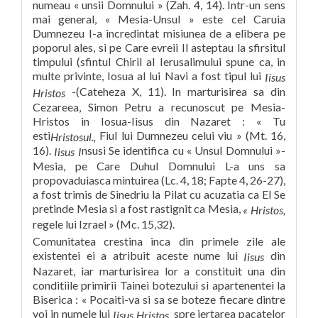
numeau « unsii Domnului » (Zah. 4, 14). Intr-un sens
mai general, « Mesia-Unsul » este cel Caruia
Dumnezeu I-a incredintat misiunea de a elibera pe
poporul ales, si pe Care evreii Il asteptau la sfirsitul
timpului (sfintul Chiril al Ierusalimului spune ca, in
multe privinte, Iosua al lui Navi a fost tipul lui
Iisus
-(Cateheza X, 11). In marturisirea sa din
Hristos
Cezareea, Simon Petru a recunoscut pe Mesia-
Hristos in Iosua-Iisus din Nazaret : « Tu
esti
Fiul lui Dumnezeu celui viu » (Mt. 16,
Hristosul.,
16).
nsusi Se identifica cu « Unsul Domnului »-
Iisus I
Mesia, pe Care Duhul Domnului L-a uns sa
propovaduiasca mintuirea (Lc. 4, 18; Fapte 4, 26-27),
a fost trimis de Sinedriu la Pilat cu acuzatia ca El Se
pretinde Mesia si a fost rastignit ca Mesia,
« Hristos,
regele lui Izrael » (Mc. 15,32).
Comunitatea crestina inca din primele zile ale
existentei ei a atribuit aceste nume lui
din
Iisus
Nazaret, iar marturisirea lor a constituit una din
conditiile primirii Tainei botezului si apartenentei la
Biserica : « Pocaiti-va si sa se boteze fiecare dintre
voi in numele lui
spre iertarea pacatelor
Iisus Hristos,