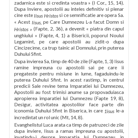
zadarnica este si credinta voastra » (I Cor., 15, 14).
Dupa Inviere, apostolii au inteles definitiv si plenar
cine este
si ce semnificatie are opera Sa.
Iisus Hristos
« Acest
pe Care Dumnezeu L-a facut Domn si
Iisus,
(Fapte, 2, 36), a devenit « piatra din capul
Hristos »
unghiului » (Fapte, 4, 1) a Bisericii, poporul Noului
Legamint, pe care apostolii au zidit-o dupa
Cincizecime, ca trup tainic al Domnului, prin puterea
Duhului Sfint.
Dupa invierea Sa, timp de 40 de zile (Fapte, 1, 3) Iisus
ramine impreuna cu apostolii sai pe care ii
pregateste pentru misiune in lume, fagaduindu-le
puterea Duhului Sfint. In acest rastimp, in centrul
predicii Sale revine tema Imparatiei lui Dumnezeu,
Apostolii au fost trimisi anume sa propovaduiasca
apropierea imparatiei lui Dumnezeu (Fapte 19, 8),
Desigur, activitatea apostolilor face parte din
iconomia Duhului Sfint in Biserica, in care
le-a
1isus
incredintat un rol unic (Mt, 14, 8).
Evanghelistul Luca arata ca timp de patruzeci de zile
dupa inviere, Iisus a ramas impreuna cu apostolii,
invatindu-i despre imparatia lui Dumnezeu, in