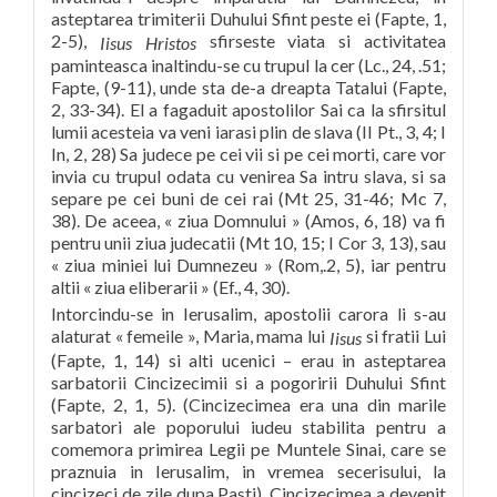
asteptarea trimiterii Duhului Sfint peste ei (Fapte, 1,
2-5),
sfirseste viata si activitatea
Iisus Hristos
paminteasca inaltindu-se cu trupul la cer (Lc., 24, .51;
Fapte, (9-11), unde sta de-a dreapta Tatalui (Fapte,
2, 33-34). El a fagaduit apostolilor Sai ca la sfirsitul
lumii acesteia va veni iarasi plin de slava (II Pt., 3, 4; I
In, 2, 28) Sa judece pe cei vii si pe cei morti, care vor
invia cu trupul odata cu venirea Sa intru slava, si sa
separe pe cei buni de cei rai (Mt 25, 31-46; Mc 7,
38). De aceea, « ziua Domnului » (Amos, 6, 18) va fi
pentru unii ziua judecatii (Mt 10, 15; I Cor 3, 13), sau
« ziua miniei lui Dumnezeu » (Rom,.2, 5), iar pentru
altii « ziua eliberarii » (Ef., 4, 30).
Intorcindu-se in Ierusalim, apostolii carora li s-au
alaturat « femeile », Maria, mama lui
si fratii Lui
Iisus
(Fapte, 1, 14) si alti ucenici – erau in asteptarea
sarbatorii Cincizecimii si a pogoririi Duhului Sfint
(Fapte, 2, 1, 5). (Cincizecimea era una din marile
sarbatori ale poporului iudeu stabilita pentru a
comemora primirea Legii pe Muntele Sinai, care se
praznuia in Ierusalim, in vremea secerisului, la
cincizeci de zile dupa Pasti), Cincizecimea a devenit