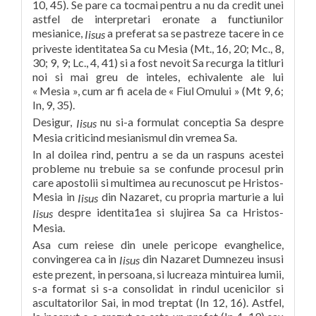
10, 45). Se pare ca tocmai pentru a nu da credit unei
astfel de interpretari eronate a functiunilor
mesianice,
a preferat sa se pastreze tacere in ce
Iisus
priveste identitatea Sa cu Mesia (Mt., 16, 20; Mc., 8,
30; 9, 9; Lc., 4, 41) si a fost nevoit Sa recurga la titluri
noi si mai greu de inteles, echivalente ale lui
« Mesia », cum ar fi acela de « Fiul Omului » (Mt 9, 6;
In, 9, 35).
Desigur,
nu si-a formulat conceptia Sa despre
Iisus
Mesia criticind mesianismul din vremea Sa.
In al doilea rind, pentru a se da un raspuns acestei
probleme nu trebuie sa se confunde procesul prin
care apostolii si multimea au recunoscut pe Hristos-
Mesia in
din Nazaret, cu propria marturie a lui
Iisus
despre identita1ea si slujirea Sa ca Hristos-
Iisus
Mesia.
Asa cum reiese din unele pericope evanghelice,
convingerea ca in
din Nazaret Dumnezeu insusi
Iisus
este prezent, in persoana, si lucreaza mintuirea lumii,
s-a format si s-a consolidat in rindul ucenicilor si
ascultatorilor Sai, in mod treptat (In 12, 16). Astfel,