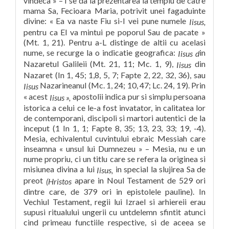
vindeca » – I se da la prezentarea la templu de catre
mama Sa, Fecioara Maria, potrivit unei fagaduinte
divine: « Ea va naste Fiu si-I vei pune numele
Iisus,
pentru ca El va mintui pe poporul Sau de pacate »
(Mt. 1, 21). Pentru a-L distinge de altii cu acelasi
nume, se recurge la o indicatie geografica:
in
Iisus d
Nazaretul Galileii (Mt. 21, 11; Mc. 1, 9),
din
Iisus
Nazaret (In 1, 45; 1,8, 5, 7; Fapte 2, 22, 32, 36), sau
Nazarineanul (Mc. 1, 24; 10, 47; Lc. 24, 19). Prin
Iisus
« acest
apostolii indica pur si simplu persoana
Iisus »,
istorica a celui ce le-a fost invatator, in calitatea lor
de contemporani, discipoli si martori autentici de la
inceput (1 In 1, 1; Fapte 8, 35; 13, 23, 33; 19, -4).
Mesia, echivalentul cuvintului ebraic Messiah care
inseamna « unsul lui Dumnezeu » – Mesia, nu e un
nume propriu, ci un titlu care se refera la originea si
misiunea divina a lui
in special la slujirea Sa de
Iisus,
preot
apare in Noul Testament de 529 ori
(Hristos
dintre care, de 379 ori in epistolele pauline). In
Vechiul Testament, regii lui Izrael si arhiereii erau
supusi ritualului ungerii cu untdelemn sfintit atunci
cind primeau functiile respective, si de aceea se