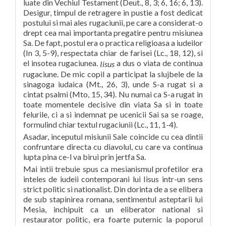
luate din Vechiul Testament (Deut., 8, 3; 6, 16; 6, 13).
Desigur, timpul de retragere in pustie a fost dedicat
postului si mai ales rugaciunii, pe care a considerat-o
drept cea mai importanta pregatire pentru misiunea
Sa. De fapt, postul era o practica religioasa a iudeilor
(In 3, 5-9), respectata chiar de farisei (Lc., 18, 12), si
el insotea rugaciunea.
a dus o viata de continua
Iisus
rugaciune. De mic copil a participat la slujbele de la
sinagoga iudaica (Mt., 26, 3), unde S-a rugat si a
cintat psalmi (Mto, 15, 34). Nu numai ca S-a rugat in
toate momentele decisive din viata Sa si in toate
felurile, ci a si indemnat pe ucenicii Sai sa se roage,
formulind chiar textul rugaciunii (Lc., 11, 1-4).
Asadar, inceputul misiunii Sale coincide cu cea dintii
confruntare directa cu diavolul, cu care va continua
lupta
pina ce-l va birui prin jertfa Sa.
Mai intii trebuie spus ca mesianismul profetilor era
inteles de iudeii contemporani lui Iisus intr-un sens
strict politic si nationalist. Din dorinta de a se elibera
de sub stapinirea romana, sentimentul asteptarii lui
Mesia, inchipuit ca un eliberator national si
restaurator politic, era foarte puternic la poporul