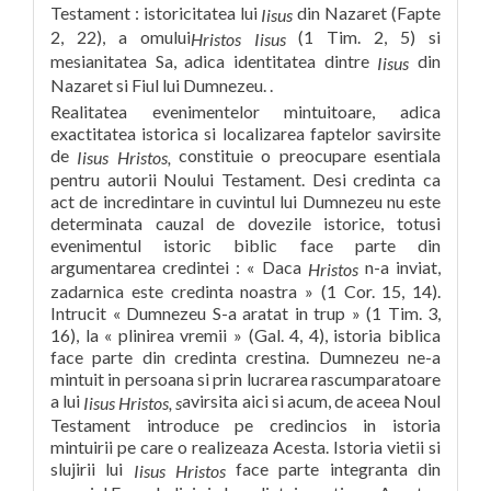
Testament : istoricitatea lui
din Nazaret (Fapte
Iisus
2, 22), a omului
(1 Tim. 2, 5) si
Hristos Iisus
mesianitatea Sa, adica identitatea dintre
din
Iisus
Nazaret si Fiul lui Dumnezeu. .
Realitatea evenimentelor mintuitoare, adica
exactitatea istorica si localizarea faptelor savirsite
de
constituie o preocupare esentiala
Iisus Hristos,
pentru autorii Noului Testament. Desi credinta ca
act de incredintare in cuvintul lui Dumnezeu nu este
determinata cauzal de dovezile istorice, totusi
evenimentul istoric biblic face parte din
argumentarea credintei : « Daca
n-a inviat,
Hristos
zadarnica este credinta noastra » (1 Cor. 15, 14).
Intrucit « Dumnezeu S-a aratat in trup » (1 Tim. 3,
16), la « plinirea vremii » (Gal. 4, 4), istoria biblica
face parte din credinta crestina. Dumnezeu ne-a
mintuit in persoana si prin lucrarea rascumparatoare
a lui
avirsita aici si acum, de aceea Noul
Iisus Hristos, s
Testament introduce pe credincios in istoria
mintuirii pe care o realizeaza Acesta. Istoria vietii si
slujirii lui
face parte integranta din
Iisus Hristos