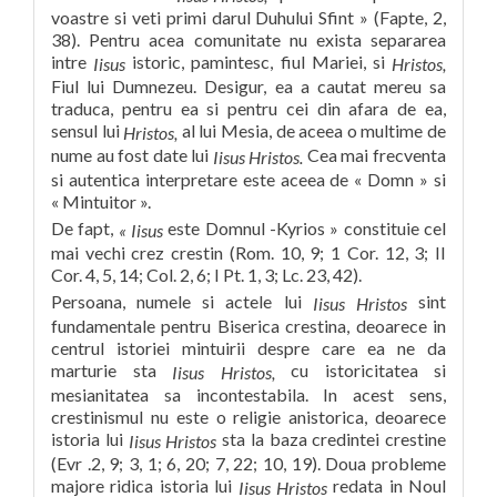
voastre si veti primi darul Duhului Sfint » (Fapte, 2,
38). Pentru acea comunitate nu exista separarea
intre
istoric, pamintesc, fiul Mariei, si
Iisus
Hristos,
Fiul lui Dumnezeu. Desigur, ea a cautat mereu sa
traduca, pentru ea si pentru cei din afara de ea,
sensul lui
al lui Mesia, de aceea o multime de
Hristos,
nume au fost date lui
Cea mai frecventa
Iisus Hristos.
si autentica interpretare este aceea de « Domn » si
« Mintuitor ».
De fapt,
este Domnul -Kyrios » constituie cel
« Iisus
mai vechi crez crestin (Rom. 10, 9; 1 Cor. 12, 3; II
Cor. 4, 5, 14; Col. 2, 6; I Pt. 1, 3; Lc. 23, 42).
Persoana, numele si actele lui
sint
Iisus Hristos
fundamentale pentru Biserica crestina, deoarece in
centrul istoriei mintuirii despre care ea ne da
marturie sta
cu istoricitatea si
Iisus Hristos,
mesianitatea sa incontestabila. In acest sens,
crestinismul nu este o religie anistorica, deoarece
istoria lui
sta la baza credintei crestine
Iisus Hristos
(Evr .2, 9; 3, 1; 6, 20; 7, 22; 10, 19). Doua probleme
majore ridica istoria lui
redata in Noul
Iisus Hristos