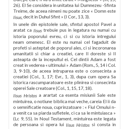
26). El Se considera in unitatea lui Dumnezeu -Sfinta
Treime, de aceea nimeni nu poate zice « Domn este
decit in Duhul Sfint » (I Cor., 13, 3).
Iisus,
In unele din epistolele sale, sfintul apostol Pavel a
aratat ca
trebuie pus in legatura nu numai cu
Iisus
istoria poporului evreu, ci si cu istoria intregului
neam omenesc. El este nu numai cel fagaduit de
profeti si asteptat de poporul ales, ci si incoronarea
umanitatii si chiar a creatiei, care Il doreste si Il
asteapta de la incepultul ei. Cel dintii Adam a fost
creat in vederea « ultimului » Adam (Rom., 5, 14 i Col.
3, 9-10), de aceea intruparea este o consecinta a
creatiei (Col., 1, 17; Evr., 1, 3), dupa cum opera Sa
istorica rascumparatoare este plinirea si consecinta
operei Sale creatoare (Col., 1, 15, 17, 18).
a arartat ca esenta misiunii Sale este
Iisus Hristos
mintuirea, o notiune biblica mai veche, careia El ii da
o semnificatie noua, cuprinzatoare : « Fiul Omului n-
a venit ca sa piarda sufletele, ci ca sa le mintuiasca »
(Lc 9, 55). In Noul Testament, mintuirea este legata
de persoana si opera lui
si consta in
Iisus Hristos