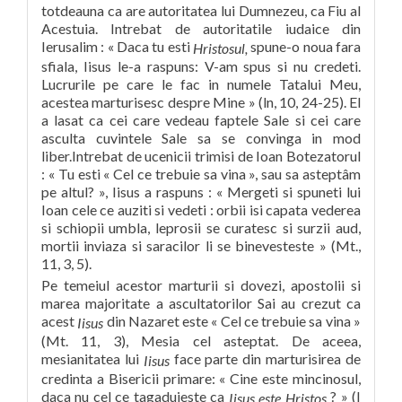
totdeauna ca are autoritatea lui Dumnezeu, ca Fiu al
Acestuia. Intrebat de autoritatile iudaice din
Ierusalim : « Daca tu esti
spune-o noua fara
Hristosul,
sfiala, Iisus le-a raspuns: V-am spus si nu credeti.
Lucrurile pe care le fac in numele Tatalui Meu,
acestea marturisesc despre Mine » (ln, 10, 24-25). El
a lasat ca cei care vedeau faptele Sale si cei care
asculta cuvintele Sale sa se convinga in mod
liber.Intrebat de ucenicii trimisi de Ioan Botezatorul
: « Tu esti « Cel ce trebuie sa vina », sau sa asteptâm
pe altul? », Iisus a raspuns : « Mergeti si spuneti lui
Ioan cele ce auziti si vedeti : orbii isi capata vederea
si schiopii umbla, leprosii se curatesc si surzii aud,
mortii inviaza si saracilor li se binevesteste » (Mt.,
11, 3, 5).
Pe temeiul acestor marturii si dovezi, apostolii si
marea majoritate a ascultatorilor Sai au crezut ca
acest
din Nazaret este « Cel ce trebuie sa vina »
Iisus
(Mt. 11, 3), Mesia cel asteptat. De aceea,
mesianitatea lui
face parte din marturisirea de
Iisus
credinta a Bisericii primare: « Cine este mincinosul,
daca nu cel ce tagaduieste ca
? » (I
Iisus este Hristos