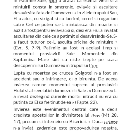
In Patimile Sale,
a aratat ca esenta vietii si a
Iisus
mintuirii consta in smerenie, evlavie si ascultare
desavirsita fata de Dumnezeu. « In zilele trupului Sau,
El a adus, cu strigat si cu lacrimi, cereri si rugaciuni
catre Cel ce putea sa-L mintuiasca din moarte si
auzit a fost pentru evlavia Sa si, desi era Fiu, a invatat
ascultarea din cele ce a patimit si desavirsindu-Se, S-
a facut tuturor ce-L asculta pricina de mintuire »
(Evr., 5, 7-9). Patimile au fost in acelasi timp si
momentul proslavirii Sale. Momentele din
Saptamina Mare sint ca niste trepte pe scara
descoperirii lui Dumnezeu in trupul lui I
isus.
Lupta cu moartea pe crucea Golgotei n-a fost un
accident sau o infringere, ci o biruinta. De aceea
invierea ramine momentul suprem al proslavirii
Fiului si al revelatiei dumnezeirii Sale : « Dumnezeu L-
a inviat dezlegind durerile mortii, intrucit nu era cu
putinta ca El sa fie tinut de ea » (Fapte, 22).
Invierea este evenimentul central care a decis
credinta apostolilor in divinitatea lui
(Mt 28,
Iisus
17), precum si intemeierea Bisericii: « Daca
Hristos
n-a inviat, zadarnica este propovaduirea noastra,