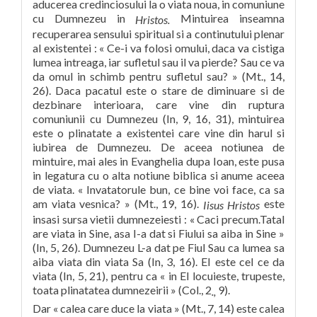
aducerea credinciosului la o viata noua, in comuniune
cu Dumnezeu in
Mintuirea inseamna
Hristos.
recuperarea sensului spiritual si a continutului plenar
al existentei : « Ce-i va folosi omului, daca va cistiga
lumea intreaga, iar sufletul sau il va pierde? Sau ce va
da omul in schimb pentru sufletul sau? » (Mt., 14,
26). Daca pacatul este o stare de diminuare si de
dezbinare interioara, care vine din ruptura
comuniunii cu Dumnezeu (In, 9, 16, 31), mintuirea
este o plinatate a existentei care vine din harul si
iubirea de Dumnezeu. De aceea notiunea de
mintuire, mai ales in Evanghelia dupa Ioan, este pusa
in legatura cu o alta notiune biblica si anume aceea
de viata. « Invatatorule bun, ce bine voi face, ca sa
am viata vesnica? » (Mt., 19, 16).
este
Iisus Hristos
insasi sursa vietii dumnezeiesti : « Caci precum.Tatal
are viata in Sine, asa I-a dat si Fiului sa aiba in Sine »
(In, 5, 26). Dumnezeu L-a dat pe Fiul Sau ca lumea sa
aiba viata din viata Sa (In, 3, 16). EI este cel ce da
viata (In, 5, 21), pentru ca « in El locuieste, trupeste,
toata plinatatea dumnezeirii » (Col., 2
9).
.,
Dar « calea care duce la viata » (Mt., 7, 14) este calea