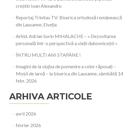
creștin Ioan Alexandru
Reportaj Trinitas TV: Biserica ortodoxă românească
din Lausanne, Elveția
Arhid. Adrian Sorin MIHALACHE – « Dezvoltarea
personală într-o perspectivă a vieții duhovnicești »
ÎNTRU MULȚI ANI STAPÂNE !
Imagini de la slujba de pomenire a celor răposați –
Moșii de iarnă – la biserica din Lausanne, sâmbătă 14
febr. 2026
ARHIVA ARTICOLE
avril 2026
février 2026