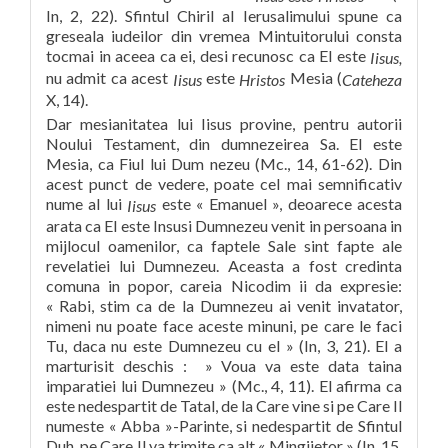
In, 2, 22). Sfintul Chiril al Ierusalimului spune ca
greseala iudeilor din vremea Mintuitorului consta
tocmai in aceea ca ei, desi recunosc ca El este
Iisus,
nu admit ca acest
este
Mesia (
Iisus
Hristos
Cateheza
X, 14).
Dar mesianitatea lui Iisus provine, pentru autorii
Noului Testament, din dumnezeirea Sa. El este
Mesia, ca Fiul lui Dum nezeu (Mc., 14, 61-62). Din
acest punct de vedere, poate cel mai semnificativ
nume al lui
este « Emanuel », deoarece acesta
Iisus
arata ca El este Insusi Dumnezeu venit in persoana in
mijlocul oamenilor, ca faptele Sale sint fapte ale
revelatiei lui Dumnezeu. Aceasta a fost credinta
comuna in popor, careia Nicodim ii da expresie:
« Rabi, stim ca de la Dumnezeu ai venit invatator,
nimeni nu poate face aceste minuni, pe care le faci
Tu, daca nu este Dumnezeu cu el » (In, 3, 21). El a
marturisit deschis : » Voua va este data taina
imparatiei lui Dumnezeu » (Mc., 4, 11). El afirma ca
este nedespartit de Tatal, de la Care vine si pe Care Il
numeste « Abba »-Parinte, si nedespartit de Sfintul
Duh, pe Care Il va trimite ca alt « Mingiietor » (In, 15,