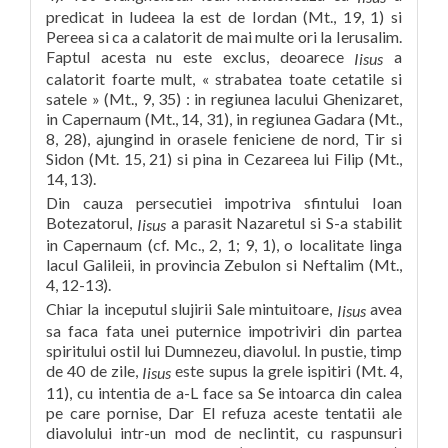
predicat in Iudeea la est de Iordan (Mt., 19, 1) si
Pereea si ca a calatorit de mai multe ori la Ierusalim.
Faptul acesta nu este exclus, deoarece
a
Iisus
calatorit foarte mult, « strabatea toate cetatile si
satele » (Mt., 9, 35) : in regiunea lacului Ghenizaret,
in Capernaum (Mt., 14, 31), in regiunea Gadara (Mt.,
8, 28), ajungind in orasele feniciene de nord, Tir si
Sidon (Mt. 15, 21) si pina in Cezareea lui Filip (Mt.,
14, 13).
Din cauza persecutiei impotriva sfintului Ioan
Botezatorul,
a parasit Nazaretul si S-a stabilit
Iisus
in Capernaum (cf. Mc., 2, 1; 9, 1), o localitate linga
lacul Galileii, in provincia Zebulon si Neftalim (Mt.,
4, 12-13).
Chiar la inceputul slujirii Sale mintuitoare,
avea
Iisus
sa faca fata unei puternice impotriviri din partea
spiritului ostil lui Dumnezeu, diavolul. In pustie, timp
de 40 de zile,
este supus la grele ispitiri (Mt. 4,
Iisus
11), cu intentia de a-L face sa Se intoarca din calea
pe care pornise, Dar El refuza aceste tentatii ale
diavolului intr-un mod de neclintit, cu raspunsuri