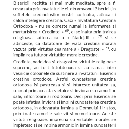
Bisericii, recitita si mai mult meditata, spre a fi
revarsata prin invataturile ei, din amvonul Bisericii, in
sufletele credinciosilor nostri, cu inalta, adinca si
calda intelegere crestina. Caci « Invatatura Crestina
Ortodoxa » nu se opreste numai la informarea si
69
marturisirea « Credintei »
, ci se inalta prin trairea
70
religioasa sufleteasca a « Nadejdii »
si se
adinceste, ca datatoare de viata crestina morala
71
vazuta, prin virtutea cea mare a « Dragostei »
, cu
implinirea tuturor virtutilor morale crestine.
Credinta, nadejdea si dragostea, virtutile religioase
supreme, au fost intotdeauna si au ramas intru
vesnicie coloanele de sustinere a invataturii Bisericii
crestine ortodoxe. Astfel cunoasterea crestina
ortodoxa isi pastreaza si-si intareste unitatea sa,
tocmai prin aceasta vietuire si inviorare a ramurilor
sale, infloritoare si roditoare. Deci prin Biserica se
poate infatisa, inviora si implini cunoasterea crestina
ortodoxa, in adevarata lumina a Domnului Hristos,
prin toate ramurile sale vii si nemuritoare. Aceste
virtuti religioase, impreuna cu virtutile morale, se
impletesc si se imbina armonic in lumina cunoasterii