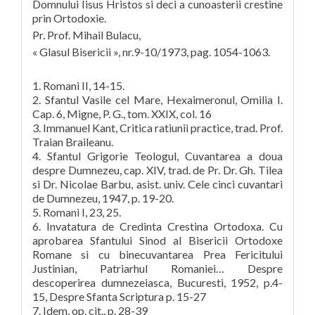
Domnului Iisus Hristos si deci a cunoasterii crestine
prin Ortodoxie.
Pr. Prof. Mihail Bulacu,
« Glasul Bisericii », nr.9-10/1973, pag. 1054-1063.
1. Romani II, 14-15.
2. Sfantul Vasile cel Mare, Hexaimeronul, Omilia I.
Cap. 6, Migne, P. G., tom. XXIX, col. 16
3. Immanuel Kant, Critica ratiunii practice, trad. Prof.
Traian Braileanu.
4. Sfantul Grigorie Teologul, Cuvantarea a doua
despre Dumnezeu, cap. XIV, trad. de Pr. Dr. Gh. Tilea
si Dr. Nicolae Barbu, asist. univ. Cele cinci cuvantari
de Dumnezeu, 1947, p. 19-20.
5. Romani I, 23, 25.
6. Invatatura de Credinta Crestina Ortodoxa. Cu
aprobarea Sfantului Sinod al Bisericii Ortodoxe
Romane si cu binecuvantarea Prea Fericitului
Justinian, Patriarhul Romaniei… Despre
descoperirea dumnezeiasca, Bucuresti, 1952, p.4-
15, Despre Sfanta Scriptura p. 15-27
7. Idem, op. cit., p. 28-39