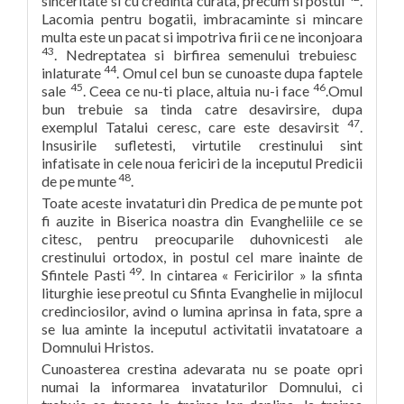
sinceritate si cu credinta curata, precum si postul
.
Lacomia pentru bogatii, imbracaminte si mincare
multa este un pacat si impotriva firii ce ne inconjoara
43
. Nedreptatea si birfirea semenului trebuiesc
44
inlaturate
. Omul cel bun se cunoaste dupa faptele
45
46
sale
. Ceea ce nu-ti place, altuia nu-i face
.Omul
bun trebuie sa tinda catre desavirsire, dupa
47
exemplul Tatalui ceresc, care este desavirsit
.
Insusirile sufletesti, virtutile crestinului sint
infatisate in cele noua fericiri de la inceputul Predicii
48
de pe munte
.
Toate aceste invataturi din Predica de pe munte pot
fi auzite in Biserica noastra din Evangheliile ce se
citesc, pentru preocuparile duhovnicesti ale
crestinului ortodox, in postul cel mare inainte de
49
Sfintele Pasti
. In cintarea « Fericirilor » la sfinta
liturghie iese preotul cu Sfinta Evanghelie in mijlocul
credinciosilor, avind o lumina aprinsa in fata, spre a
se lua aminte la inceputul activitatii invatatoare a
Domnului Hristos.
Cunoasterea crestina adevarata nu se poate opri
numai la informarea invataturilor Domnului, ci