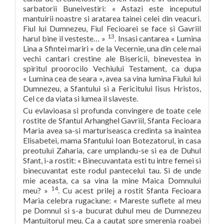
sarbatorii Buneivestiri: « Astazi este inceputul
mantuirii noastre si aratarea tainei celei din veacuri.
Fiul lui Dumnezeu, Fiul Fecioarei se face si Gavriil
13
harul bine il vesteste… »
. Insasi cantarea « Lumina
Lina a Sfintei mariri » de la Vecernie, una din cele mai
vechi cantari crestine ale Bisericii, binevestea in
spiritul proorocilo Vechiului Testament, ca dupa
« Lumina cea de seara », avea sa vina lumina Fiului lui
Dumnezeu, a Sfantului si a Fericitului Iisus Hristos,
Cel ce da viata si lumea il slaveste.
Cu evlavioasa si profunda convingere de toate cele
rostite de Sfantul Arhanghel Gavriil, Sfanta Fecioara
Maria avea sa-si marturiseasca credinta sa inaintea
Elisabetei, mama Sfantului Ioan Botezatorul, in casa
preotului Zaharia, care umplandu-se si ea de Duhul
Sfant, i-a rostit: « Binecuvantata esti tu intre femei si
binecuvantat este rodul pantecelui tau. Si de unde
mie aceasta, ca sa vina la mine Maica Domnului
14
meu? »
. Cu acest prilej a rostit Sfanta Fecioara
Maria celebra rugaciune: « Mareste suflete al meu
pe Domnul si s-a bucurat duhul meu de Dumnezeu
Mantuitorul meu. Ca a cautat spre smerenia roabei