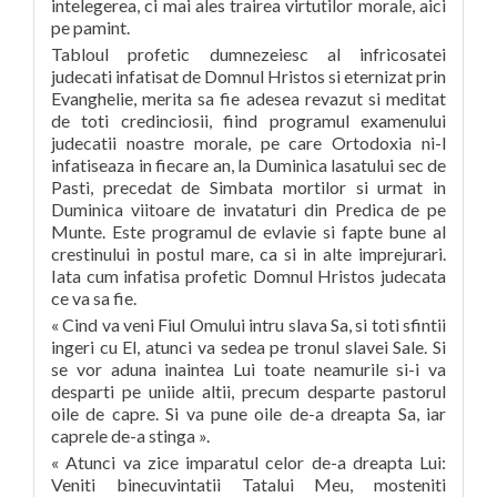
intelegerea, ci mai ales trairea virtutilor morale, aici
pe pamint.
Tabloul profetic dumnezeiesc al infricosatei
judecati infatisat de Domnul Hristos si eternizat prin
Evanghelie, merita sa fie adesea revazut si meditat
de toti credinciosii, fiind programul examenului
judecatii noastre morale, pe care Ortodoxia ni-l
infatiseaza in fiecare an, la Duminica lasatului sec de
Pasti, precedat de Simbata mortilor si urmat in
Duminica viitoare de invataturi din Predica de pe
Munte. Este programul de evlavie si fapte bune al
crestinului in postul mare, ca si in alte imprejurari.
Iata cum infatisa profetic Domnul Hristos judecata
ce va sa fie.
« Cind va veni Fiul Omului intru slava Sa, si toti sfintii
ingeri cu El, atunci va sedea pe tronul slavei Sale. Si
se vor aduna inaintea Lui toate neamurile si-i va
desparti pe uniide altii, precum desparte pastorul
oile de capre. Si va pune oile de-a dreapta Sa, iar
caprele de-a stinga ».
« Atunci va zice imparatul celor de-a dreapta Lui:
Veniti binecuvintatii Tatalui Meu, mosteniti