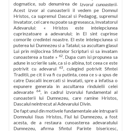
dogmatice, sub denumirea de
.
Izvorul cunoasterii
Acest izvor al cunoasterii il vedem pe Domnul
Hristos, ca supremul Dascal si Pedagog, supremul
Invatator, cel care nu poate sa greseasca, Invatatorul
Adevarului: « Hristos este intelepciunea
cuprinzatoare a adevarului; in El sint cuprinse
comorile credintei noastre. El este intelepciunea si
puterea lui Dumnezeu si a Tatalui; sa ascultam glasul
Lui prin mijlocirea Sfintelor Scripturi si sa invatam
62
cunoasterea a toate »
. Dupa cum isi propunea sa
adune in scrierile sale, ca si o albina, tot ceea ce este
63
potrivit cu adevarul
, culegind potrivit Sfintei
Traditii, pe cit ii va fi cu putinta, ceea ce s-a spus de
catre Dascalii incercati si invatati, spre a infatisa o
expunere generala in ascultarea rinduielii celei
64
adevarate
, in cadrul izvorului fundamental al
cunoasterii lui Dumnezeu, care ramine Hristos,
Dascalul neintrecut al Adevarului Divin.
De fapt unul din motivele fundamentale ale intruparii
Domnului Iisus Hristos, Fiul lui Dumnezeu, a fost
acesta, de a restaura cunoasterea adevaratului
Dumnezeu, afirma Sfintul Parinte bisericesc,