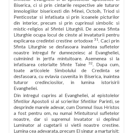
Biserica, ci si prin cintarile respective ale tuturor
imnologiilor bisericesti din Minei, Octoih, Triod si
Penticostar si infatisata si prin icoanele picturilor
din interior, precum si prin cuprinsul simbolic si
mistic-religios al Sfintei Liturghii. De aceea Sfinta
Liturghie ocupa locul de cinste al invataturii pentru
31
explicarea credintei crestine ortodoxe
. Caci prin
Sfinta Liturghie se desfasoara inaintea sufletelor
noastre intregul fir dumnezeiesc al Evangheliei,
culminind in jertfa mintuitoare. Asemenea si la
32
infatisarea celorlalte Sfinte Taine
. Dupa cum,
toate articolele Simbolului de Credinta se
desfasoara, cu evlavia cuvenita in Biserica, inaintea
tuturor credinciosilor, in lumina istorisirii
Evangheliei.
Din intregul cuprins al Evangheliei, al epistolelor
Sfintilor Apostoli si al scrierilor Sfintilor Parinti, se
desprinde marele adevar, cum Domnul Iisus Hristos
a fost pentru om, nu numai Mintuitorul sufletelor
noastre, dar si supremul Invatator si deplinul
Luminator al cugetarii si vietii noastre crestine.
Lumina cea adevarata, precum El singur a marturisit: