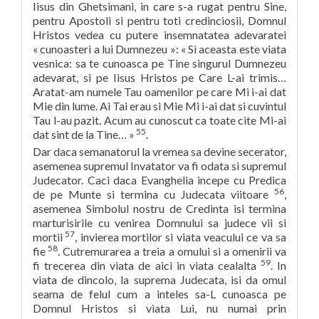
Iisus din Ghetsimani, in care s-a rugat pentru Sine,
pentru Apostoli si pentru toti credinciosii, Domnul
Hristos vedea cu putere insemnatatea adevaratei
« cunoasteri a lui Dumnezeu »: « Si aceasta este viata
vesnica: sa te cunoasca pe Tine singurul Dumnezeu
adevarat, si pe Iisus Hristos pe Care L-ai trimis…
Aratat-am numele Tau oamenilor pe care Mi i-ai dat
Mie din lume. Ai Tai erau si Mie Mi i-ai dat si cuvintul
Tau l-au pazit. Acum au cunoscut ca toate cite Mi-ai
55
dat sint de la Tine… »
.
Dar daca semanatorul la vremea sa devine secerator,
asemenea supremul Invatator va fi odata si supremul
Judecator. Caci daca Evanghelia incepe cu Predica
56
de pe Munte si termina cu Judecata viitoare
,
asemenea Simbolul nostru de Credinta isi termina
marturisirile cu venirea Domnului sa judece vii si
57
mortii
, invierea mortilor si viata veacului ce va sa
58
fie
. Cutremurarea a treia a omului si a omenirii va
59
fi trecerea din viata de aici in viata cealalta
. In
viata de dincolo, la suprema Judecata, isi da omul
seama de felul cum a inteles sa-L cunoasca pe
Domnul Hristos si viata Lui, nu numai prin