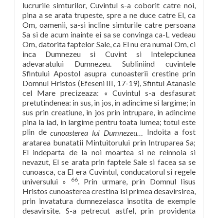
lucrurile simturilor, Cuvintul s-a coborit catre noi,
pina a se arata trupeste, spre a ne duce catre El, ca
Om, oamenii, sa-si incline simturile catre persoana
Sa si de acum inainte ei sa se convinga ca-L vedeau
Om, datorita faptelor Sale, ca El nu era numai Om, ci
inca Dumnezeu si Cuvint si Intelepciunea
adevaratului Dumnezeu. Subliniind cuvintele
Sfintului Apostol asupra cunoasterii crestine prin
Domnul Hristos (Efeseni III, 17-19), Sfintul Atanasie
cel Mare precizeaza: « Cuvintul s-a desfasurat
pretutindenea: in sus, in jos, in adincime si largime; in
sus prin creatiune, in jos prin intrupare, in adincime
pina la iad, in largime pentru toata lumea; totul este
plin de
Indoita a fost
cunoasterea lui Dumnezeu…
aratarea bunatatii Mintuitorului prin Intruparea Sa;
El indeparta de la noi moartea si ne reinnoia si
nevazut, El se arata prin faptele Sale si facea sa se
cunoasca, ca El era Cuvintul, conducatorul si regele
66
universului »
. Prin urmare, prin Domnul Iisus
Hristos cunoasterea crestina isi primea desavirsirea,
prin invatatura dumnezeiasca insotita de exemple
desavirsite. S-a petrecut astfel, prin providenta