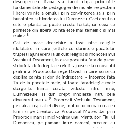
descoperirea divina s-a facut dupa principiile
fundamentale ale pedagogiei divine, ale respectarii
liberei vointe a omului, prin convingerea sa si prin
bunatatea si blandetea lui Dumnezeu. Caci omul nu
este o planta ce poate creste fortat, iar ceea ce
porneste din libera vointa este mai temeinic si mai
8
trainic
.
Cat de mare deosebire a fost intre religiile
idololatre, in care jertfele cu dorintele pacatelor
trupesti ajunsesera la un cult religios si monoteismul
Vechiului Testament, in care pocainta fata de pacat
si dorinta de indreptarea vietii, ajunsese la cunoscutii
psalmi ai Proorocului rege David, in care scria cu
deplina cainta si dor de indreptare: « Intoarce fata
Ta de la pacatele mele, si toate faradelegile mele
sterge-le. Inima curata zideste intru mine,
Dumnezeule, si duh drept innoieste intru cele
9
dinauntrul meu »
. Proorocii Vechiului Testament,
pe calea inspiratiei divine, aratau nu numai crearea
lumii si pe Creator, ca Proorocul Moise, dar prin
Proorocii mari si mici venirea unui Mantuitor, Fiul lui
Dumnezeu, pe pamant intre oameni, precum cu