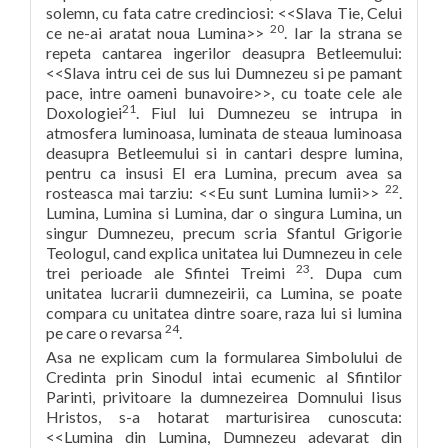
solemn, cu fata catre credinciosi: <<Slava Tie, Celui
20
ce ne-ai aratat noua Lumina>>
. Iar la strana se
repeta cantarea ingerilor deasupra Betleemului:
<<Slava intru cei de sus lui Dumnezeu si pe pamant
pace, intre oameni bunavoire>>, cu toate cele ale
21
Doxologiei
. Fiul lui Dumnezeu se intrupa in
atmosfera luminoasa, luminata de steaua luminoasa
deasupra Betleemului si in cantari despre lumina,
pentru ca insusi El era Lumina, precum avea sa
22
rosteasca mai tarziu: <<Eu sunt Lumina lumii>>
.
Lumina, Lumina si Lumina, dar o singura Lumina, un
singur Dumnezeu, precum scria Sfantul Grigorie
Teologul, cand explica unitatea lui Dumnezeu in cele
23
trei perioade ale Sfintei Treimi
. Dupa cum
unitatea lucrarii dumnezeirii, ca Lumina, se poate
compara cu unitatea dintre soare, raza lui si lumina
24
pe care o revarsa
.
Asa ne explicam cum la formularea Simbolului de
Credinta prin Sinodul intai ecumenic al Sfintilor
Parinti, privitoare la dumnezeirea Domnului Iisus
Hristos, s-a hotarat marturisirea cunoscuta:
<<Lumina din Lumina, Dumnezeu adevarat din