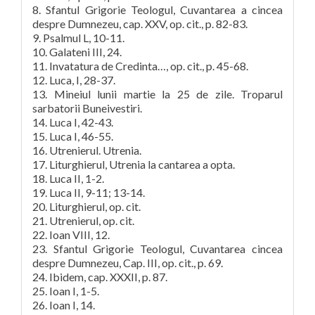
8. Sfantul Grigorie Teologul, Cuvantarea a cincea
despre Dumnezeu, cap. XXV, op. cit., p. 82-83.
9. Psalmul L, 10-11.
10. Galateni III, 24.
11. Invatatura de Credinta…, op. cit., p. 45-68.
12. Luca, I, 28-37.
13. Mineiul lunii martie la 25 de zile. Troparul
sarbatorii Buneivestiri.
14. Luca I, 42-43.
15. Luca I, 46-55.
16. Utrenierul. Utrenia.
17. Liturghierul, Utrenia la cantarea a opta.
18. Luca II, 1-2.
19. Luca II, 9-11; 13-14.
20. Liturghierul, op. cit.
21. Utrenierul, op. cit.
22. Ioan VIII, 12.
23. Sfantul Grigorie Teologul, Cuvantarea cincea
despre Dumnezeu, Cap. III, op. cit., p. 69.
24. Ibidem, cap. XXXII, p. 87.
25. Ioan I, 1-5.
26. Ioan I, 14.