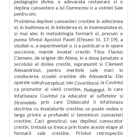
pedagogiei divine, o adevarata restaurare si o
deplina cunoastere a lui Dumnezeu si a vointei Sale
pentru om.
Problema deplinei cunoasteri crestine in adincimea
ei, in inaltimea ei, in intinderea ei, in insemnatatea ei,
si mai ales in metodologia formarii ei, precum o
punea Sfintul Apostol Pavel (Efeseni III, 17-19), a
studiat-o, a experimentat-o si a publicat-o in opere
succesive, marele invatat crestin Titus Flavius
Clemens, de origine din Atena, in a doua jumatate a
secolului al doilea crestin, supranumit si Clement
Alexandrinul, pentru meritele sale mari in
conducerea scoalei crestine din Alexandria. Din
operele sale,
, sau
, la Cuvintul
Protrepticul
Covertitorul
ca promotor al vietii crestine,
, in care
Pedagogul
infatiseaza Cuvintul ca educator al sufletelor si
, prin care Didascalul ii infatiseaza
Stromatele
doctrina cu invataturile crestine, se poate vedea o
larga privire a profundei si temeinicei cunoasteri
crestine. Caci gnosticul, sau deplinul cunoscator
crestin, trebuia sa treaca prin toate aceste etape al
formarii sale crestine. Privind retrospectiv