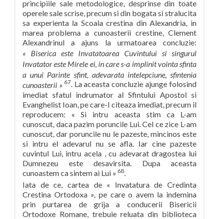
principiile sale metodologice, desprinse din toate
operele sale scrise, precum si din bogata si stralucita
sa experienta la Scoala crestina din Alexandria, in
marea problema a cunoasterii crestine, Clement
Alexandrinul a ajuns la urmatoarea concluzie:
« Biserica este Invatatoarea Cuvintului si singurul
Invatator este Mirele ei, in care s-a implinit vointa sfinta
a unui Parinte sfint, adevarata intelepciune, sfintenia
67
. La aceasta concluzie ajunge folosind
cunoasterii »
imediat sfatul indrumator al Sfintului Apostol si
Evanghelist Ioan, pe care-l citeaza imediat, precum il
reproducem: « Si intru aceasta stim ca L-am
cunoscut, daca pazim poruncile Lui. Cel ce zice L-am
cunoscut, dar poruncile nu le pazeste, mincinos este
si intru el adevarul nu se afla. Iar cine pazeste
cuvintul Lui, intru acela , cu adevarat dragostea lui
Dumnezeu este desavirsita. Dupa aceasta
68
cunoastem ca sintem ai Lui »
.
Iata de ce, cartea de « Invatatura de Credinta
Crestina Ortodoxa », pe care o avem la indemina
prin purtarea de grija a conducerii Bisericii
Ortodoxe Romane, trebuie reluata din biblioteca