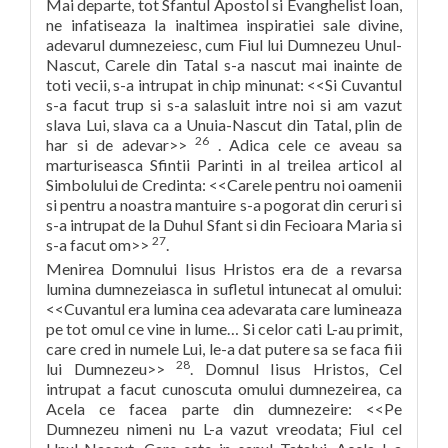
Mai departe, tot Sfantul Apostol si Evanghelist Ioan,
ne infatiseaza la inaltimea inspiratiei sale divine,
adevarul dumnezeiesc, cum Fiul lui Dumnezeu Unul-
Nascut, Carele din Tatal s-a nascut mai inainte de
toti vecii, s-a intrupat in chip minunat: <<Si Cuvantul
s-a facut trup si s-a salasluit intre noi si am vazut
slava Lui, slava ca a Unuia-Nascut din Tatal, plin de
26
har si de adevar>>
. Adica cele ce aveau sa
marturiseasca Sfintii Parinti in al treilea articol al
Simbolului de Credinta: <<Carele pentru noi oamenii
si pentru a noastra mantuire s-a pogorat din ceruri si
s-a intrupat de la Duhul Sfant si din Fecioara Maria si
27
s-a facut om>>
.
Menirea Domnului Iisus Hristos era de a revarsa
lumina dumnezeiasca in sufletul intunecat al omului:
<<Cuvantul era lumina cea adevarata care lumineaza
pe tot omul ce vine in lume… Si celor cati L-au primit,
care cred in numele Lui, le-a dat putere sa se faca fiii
28
lui Dumnezeu>>
. Domnul Iisus Hristos, Cel
intrupat a facut cunoscuta omului dumnezeirea, ca
Acela ce facea parte din dumnezeire: <<Pe
Dumnezeu nimeni nu L-a vazut vreodata; Fiul cel