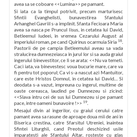
avea sa se coboare <<Lumina>> pe pamant.
Si iata ca la timpul potrivit, precum marturisesc
Sfintii Evanghelisti, bunavestirea Sfantului
Arhanghel Gavriil s-a implinit. Sfanta Fecioara Maria
avea sa nasca pe Pruncul Iisus, in cetatea lui David,
Betleemul Iudeei, in vremea Cezarului August al
18
imperiului roman, pe cand Quirinus ocarmuia Siria
.
Pastorii de pe campia Betleemului aveau sa vada
stralucirea dumnezeiasca in jurul lor si sa auda graiul
ingerului binevestitor, ce li se arata: <<Nu va temeti.
Caci iata, va binevestesc voua bucurie mare, care va
fi pentru tot poporul; Ca vi s-a nascut azi Mantuitor,
care este Hristos Domnul, in cetatea lui David… Si
deodata s-a vazut, impreuna cu ingerul, multime de
oaste cereasca, laudind pe Dumnezeu si zicind:
<<Slava intru cei de sus lui Dumnezeu si pe pamant
19
pace, intre oameni bunavoire !>>
.
Mesajul divin al ingerilor, cu graiul cerului catre
pamant avea sa rasune de aproape doua mii de ani in
Biserica crestina, catre Sfarsitul Utreniei, inaintea
Sfintei Liturghii, cand Preotul deschizind usile
imparatesti ale Sfantului Altar, rosteste cu glas