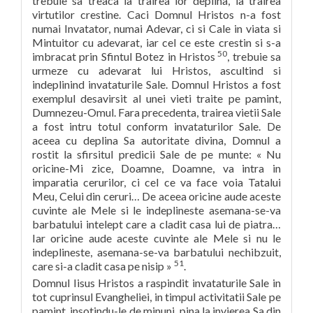
trebuie sa treaca la trairea lor deplina, la trairea
virtutilor crestine. Caci Domnul Hristos n-a fost
numai Invatator, numai Adevar, ci si Cale in viata si
Mintuitor cu adevarat, iar cel ce este crestin si s-a
50
imbracat prin Sfintul Botez in Hristos
, trebuie sa
urmeze cu adevarat lui Hristos, ascultind si
indeplinind invataturile Sale. Domnul Hristos a fost
exemplul desavirsit al unei vieti traite pe pamint,
Dumnezeu-Omul. Fara precedenta, trairea vietii Sale
a fost intru totul conform invataturilor Sale. De
aceea cu deplina Sa autoritate divina, Domnul a
rostit la sfirsitul predicii Sale de pe munte: « Nu
oricine-Mi zice, Doamne, Doamne, va intra in
imparatia cerurilor, ci cel ce va face voia Tatalui
Meu, Celui din ceruri… De aceea oricine aude aceste
cuvinte ale Mele si le indeplineste asemana-se-va
barbatului intelept care a cladit casa lui de piatra…
Iar oricine aude aceste cuvinte ale Mele si nu le
indeplineste, asemana-se-va barbatului nechibzuit,
51
care si-a cladit casa pe nisip »
.
Domnul Iisus Hristos a raspindit invataturile Sale in
tot cuprinsul Evangheliei, in timpul activitatii Sale pe
pamint, insotindu-le de minuni, pina la invierea Sa din