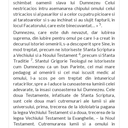
schimbat oamenii slava lui Dumnezeu Celui
nestricacios intru asemanarea chipului omului celui
stricacios si al pasarilor si a celor cu patru picioare si
al taratoarelor si s-au inchinat si au slujit fapturii, in
5
locul Facatorului, care este binecuvantat… »
.
Dumnezeu, care este duh nevazut, dar iubirea
suprema, din iubire pentru omul pe care l-a creat in
decursul istoriei omenirii, s-a descoperit spre Sine, in
mod treptat, precum ne istoriseste Sfanta Scriptura
6
a Vechiului si a Noului Testament
, precum si Sfanta
7
Traditie
. Sfantul Grigorie Teologul ne istoriseste
cum Dumnezeu ca un bun Parinte, cel mai mare
pedagog al omenirii si cel mai iscusit medic al
omului, l-a scos pe om treptat din intunericul
ratacirilor, spre a-l aduce la cunoasterea luminii celei
adevarate, la insasi cunoasterea lui Dumnezeu. Cele
doua Testamente, infatisate de Sfanta Scriptura,
sunt cele doua mari cutremurari ale lumii si ale
universului, prima, trecerea de la idololatria pagana
la legea Vechiului Testament si a doua, trecerea de la
legea Vechiului Testament la Evanghelie, – la Noul
Testament. Cutremurarea lumii si a omului in