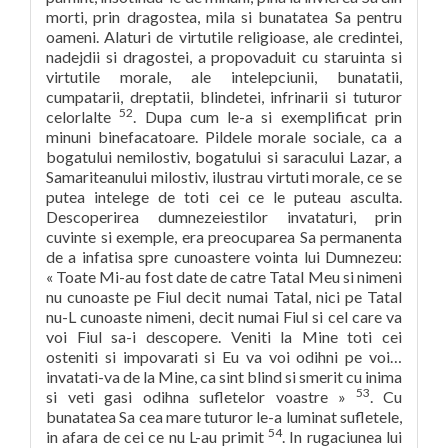
morti, prin dragostea, mila si bunatatea Sa pentru
oameni. Alaturi de virtutile religioase, ale credintei,
nadejdii si dragostei, a propovaduit cu staruinta si
virtutile morale, ale intelepciunii, bunatatii,
cumpatarii, dreptatii, blindetei, infrinarii si tuturor
52
celorlalte
. Dupa cum le-a si exemplificat prin
minuni binefacatoare. Pildele morale sociale, ca a
bogatului nemilostiv, bogatului si saracului Lazar, a
Samariteanului milostiv, ilustrau virtuti morale, ce se
putea intelege de toti cei ce le puteau asculta.
Descoperirea dumnezeiestilor invataturi, prin
cuvinte si exemple, era preocuparea Sa permanenta
de a infatisa spre cunoastere vointa lui Dumnezeu:
« Toate Mi-au fost date de catre Tatal Meu si nimeni
nu cunoaste pe Fiul decit numai Tatal, nici pe Tatal
nu-L cunoaste nimeni, decit numai Fiul si cel care va
voi Fiul sa-i descopere. Veniti la Mine toti cei
osteniti si impovarati si Eu va voi odihni pe voi…
invatati-va de la Mine, ca sint blind si smerit cu inima
53
si veti gasi odihna sufletelor voastre »
. Cu
bunatatea Sa cea mare tuturor le-a luminat sufletele,
54
in afara de cei ce nu L-au primit
. In rugaciunea lui