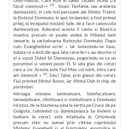
Unul-Nascut, Care este in sanul Tatalui. Acela L-a
29
facut cunoscut>>
. Insasi Teofania, sau aratarea
dumnezeirii, in cele trei persoane ale Sfintei Treimi,
la Botezul Domnului, in apa Iordanului, a fost primul
prilej, la inceputul misiunii Sale, de a face cunoscuta
dumnezeirea. Adevarul acesta il canta si Biserica
noastra, precum se poate vedea in Mineiul lunii
Ianuarie, la sarbatoarea Botezului Domnului. Dupa
cum Evanghelistul scrie: « Iar botezindu-se Iisus,
indata ce a iesit din apa, iata cerurile I s-au deschis si
el a vazut Duhul lui Dumnezeu, pogorindu-se ca un
porumbel si venind peste El. Si iata glas din ceruri
care a zis: Acesta este Fiul Meu cel iubit, intru care
30
am binevoit »
. Deci Tatal, prin glasul din ceruri,
Fiul primind Sfintul Botez, iar Sfintul Duh in chip de
porumbel.
Intreaga misiune luminatoare, binefacatoare,
tamaduitoare, sfintitoare si mintuitoare a Domnului
Hristos, de la Nasterea pina la Jertfa pe Cruce de pe
Golgota, culminind cu dumnezeiasca Sa Inviere si
Inaltare la ceruri, este infatisata in Ortodoxie
precum stim nu numai prin citirea cuprinsului
Sfintelor Evanghelii si al Epistolelor apostolice in