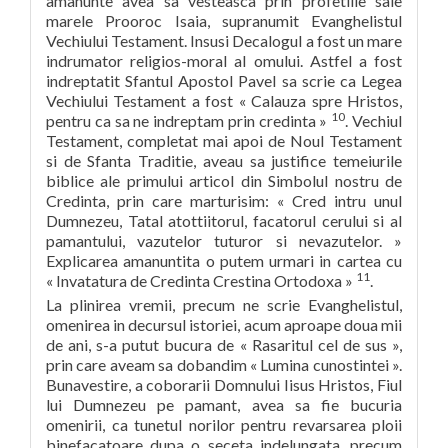
amanunte avea sa vesteasca prin profetiile sale
marele Prooroc Isaia, supranumit Evanghelistul
Vechiului Testament. Insusi Decalogul a fost un mare
indrumator religios-moral al omului. Astfel a fost
indreptatit Sfantul Apostol Pavel sa scrie ca Legea
Vechiului Testament a fost « Calauza spre Hristos,
10
pentru ca sa ne indreptam prin credinta »
. Vechiul
Testament, completat mai apoi de Noul Testament
si de Sfanta Traditie, aveau sa justifice temeiurile
biblice ale primului articol din Simbolul nostru de
Credinta, prin care marturisim: « Cred intru unul
Dumnezeu, Tatal atottiitorul, facatorul cerului si al
pamantului, vazutelor tuturor si nevazutelor. »
Explicarea amanuntita o putem urmari in cartea cu
11
« Invatatura de Credinta Crestina Ortodoxa »
.
La plinirea vremii, precum ne scrie Evanghelistul,
omenirea in decursul istoriei, acum aproape doua mii
de ani, s-a putut bucura de « Rasaritul cel de sus »,
prin care aveam sa dobandim « Lumina cunostintei ».
Bunavestire, a coborarii Domnului Iisus Hristos, Fiul
lui Dumnezeu pe pamant, avea sa fie bucuria
omenirii, ca tunetul norilor pentru revarsarea ploii
binefacatoare dupa o seceta indelungata, precum