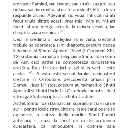
am vazut flamind, sau insetat, sau strain, sau gol, sau
bolnav, sau intemnitat si nu Te-am slujit? El insa le va
raspunde zicind: Adevarat zic voua: Intrucit nu ati
facut unuia dintre acesti prea mici, Mie nu Mi-ati
facut; si vor merge acestia la osinda vesnica, iar
60
dreptii la viata vesnica »
.
Deci la credinta si nadejdea sa in viata, crestinul
trebuie sa sporeasca si in dragoste, precum dadea
indemnuri si Sfintul Apostol Pavel (I Corinteni XIII,
13) si staruia cu multa intelepciune Sfintul Ioan Gura
de Aur, caci astfel se completeaza cunoasterea
crestina. Iisus Hristos ieri si azi si in veci – este
61
acelasi
. Acesta este sensul luminii cunoasterii
crestine in Ortodoxie, descoperita omului prin
Domnul Iisus Hristos, precum au talmacit-o Sfintii
Apostoli si Sfintii Parinti ai Ortodoxiei noastre, deci
intreaga Sfinta Scriptura si Sfinta Traditie.
Astfel, Sfintul Ioan Damaschin, supranumit si « riul de
aur », pentru ideile stralucitoare, in ale carui opere se
oglindesc, in sinteza, ideile marilor Sfinti Parinti
anteriori, – asaza la locul de cinste problema
cunoasterii, ca introducere in operele sale