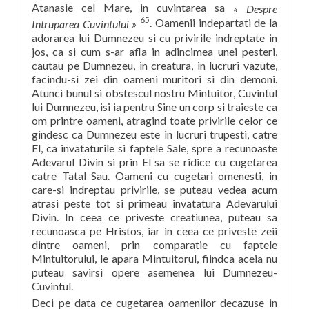
Atanasie cel Mare, in cuvintarea sa
« Despre
65
. Oamenii indepartati de la
Intruparea Cuvintului »
adorarea lui Dumnezeu si cu privirile indreptate in
jos, ca si cum s-ar afla in adincimea unei pesteri,
cautau pe Dumnezeu, in creatura, in lucruri vazute,
facindu-si zei din oameni muritori si din demoni.
Atunci bunul si obstescul nostru Mintuitor, Cuvintul
lui Dumnezeu, isi ia pentru Sine un corp si traieste ca
om printre oameni, atragind toate privirile celor ce
gindesc ca Dumnezeu este in lucruri trupesti, catre
El, ca invataturile si faptele Sale, spre a recunoaste
Adevarul Divin si prin El sa se ridice cu cugetarea
catre Tatal Sau. Oameni cu cugetari omenesti, in
care-si indreptau privirile, se puteau vedea acum
atrasi peste tot si primeau invatatura Adevarului
Divin. In ceea ce priveste creatiunea, puteau sa
recunoasca pe Hristos, iar in ceea ce priveste zeii
dintre oameni, prin comparatie cu faptele
Mintuitorului, le apara Mintuitorul, fiindca aceia nu
puteau savirsi opere asemenea lui Dumnezeu-
Cuvintul.
Deci pe data ce cugetarea oamenilor decazuse in