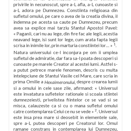
privirile in necunoscut, spre a-L afla, a-L cunoaste si
a-L adora pe Dumnezeu. Constiinta religioasa din
sufletul omului, pe care o avea de la creatia divina, il
indemna pe acesta sa caute pe Dumnezeu, precum
avea sa explice mai tarziu Sfantul Apostol Pavel:
« Paganii, cari nu au lege, din fire fac ale legii, acestia
neavand lege, isi sunt lor lege, cum arata fapta legii
1
scrisa in inimile lor, prin marturia constiintei lor… »
.
Natura universului ce-l inconjura pe om ii umplea
sufletul de admiratie, dar fara sa-l poata descoperi si
cunoaste pe marele Creator al acestei lumi. Astfel s-
a putut petrece marele fenomen, descris cu multa
intelepciune de Sfantul Vasile cel Mare, care scria in
prima Omilie a
despre crearea lumii
Hexaimeronului,
si a omului in cele sase zile, afirmand: « Universul
este invatatura sufletelor rationale si scoala stiintei
dumnezeiesti, privelistea fiintelor ce se vad si se
misca, calauzeste ca si cu o mana sufletul omului
2
catre contemplarea Celui ce nu se vede »
. Universul
este insa prea mare si deosebit in elementele sale,
spre a-L putea descoperi pe Creatorul lor. Omul
ramane constrans in contemplarea lui Dumnezeu,