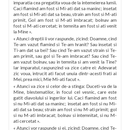
imparatia cea pregatita voua de la intemeierea lumii.
Caci flamind am fost si Mi-ati dat sa maninc; insetat
am fost si Mi-ati dat sa beau, strain am fost si M-ati
primit, Gol am fost si M-ati imbracat; bolnav am
fost si M-ati cercetat; in temnita am fost si ati venit
la Mine ».
« Atunci dreptii ii vor raspunde, zicind: Doamne, cind
Te-am vazut flamind si Te-am hranit? Sau insetat si
Ti-am dat sa bei? Sau cind Te-am vazut strain si Te-
am primit, sau gol si Te-am imbracat? Sau cind Te-
am vazut bolnav, sau in temnita si am venit la Tine?
Iar imparatul, raspunzind va zice catre ei: Adevarat
zic voua, intrucit ati facut unuia dintr-acesti frati ai
Mei, prea mici, Mie Mi-ati facut ».
« Atunci va zice si celor de-a stinga: Duceti-va de la
Mine, blestematilor, in focul cel vesnic, care este
gatit diavolului si ingerilor lui. Caci flamind am fost
si nu Mi-ati dat sa maninc; insetat am fost si nu Mi-
ati dat sa beau; strain am fost si nu M-ati primit; gol
si nu M-ati imbracat; bolnav si intemnitat, si nu M-
ati cercetat ».
« Atunci vor raspunde si ei, zicind: Doamne, cind Te-