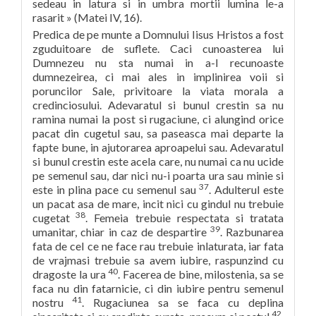
sedeau in latura si in umbra mortii lumina le-a
rasarit » (Matei IV, 16).
Predica de pe munte a Domnului Iisus Hristos a fost
zguduitoare de suflete. Caci cunoasterea lui
Dumnezeu nu sta numai in a-I recunoaste
dumnezeirea, ci mai ales in implinirea voii si
poruncilor Sale, privitoare la viata morala a
credinciosului. Adevaratul si bunul crestin sa nu
ramina numai la post si rugaciune, ci alungind orice
pacat din cugetul sau, sa paseasca mai departe la
fapte bune, in ajutorarea aproapelui sau. Adevaratul
si bunul crestin este acela care, nu numai ca nu ucide
pe semenul sau, dar nici nu-i poarta ura sau minie si
37
este in plina pace cu semenul sau
. Adulterul este
un pacat asa de mare, incit nici cu gindul nu trebuie
38
cugetat
. Femeia trebuie respectata si tratata
39
umanitar, chiar in caz de despartire
. Razbunarea
fata de cel ce ne face rau trebuie inlaturata, iar fata
de vrajmasi trebuie sa avem iubire, raspunzind cu
40
dragoste la ura
. Facerea de bine, milostenia, sa se
faca nu din fatarnicie, ci din iubire pentru semenul
41
nostru
. Rugaciunea sa se faca cu deplina
42