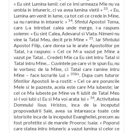
« Eu sint Lumina lumii; cel ce Imi urmeaza Mie nu va
33
umbla in intuneric, ci va avea lumina vietii »
. « Eu,
Lumina am venit in lume, ca tot cel ce crede in Mine,
34
sa nu ramina in intuneric »
. Sfintul Apostol Toma,
care L-a intrebat calea unde merge, i-a raspuns
solemn: « Eu sint Calea, Adevarul si Viata. Nimeni nu
35
vine la Tatal Meu, decit prin Mine »
. Iar Sfintului
Apostol Filip, care dorea sa le arate Apostolilor pe
Tatal, i-a raspuns: « Cel ce M-a vazut pe Mine a
vazut pe Tatal… Credeti Mie ca Eu sint intru Tatal si
Tatal intru Mine… Cuvintele pe care vi le spun Eu, nu
le vorbesc de la Mine, ci Tatal care ramine intru
35bis
Mine – face lucrurile Lui »
. Dupa cum tuturor
Sfintilor Apostoli le-a rostit: « Cel ce are poruncile
Mele si le pazeste, acela este care Ma iubeste; iar
cel ce Ma iubeste pe Mine va fi iubit de Tatal Meu
36
si-l voi iubi si Eu si Ma voi arata lui »
. Activitatea
Domnului Iisus Hristos, inca de la inceputul
propovaduirii Sale, avea sa intareasca toate cele
istorisite inca de la inceputul Evangheliei, precum au
fost profetite si de marele Prooroc Isaia: « Poporul
care statea intru intuneric a vazut lumina si celor ce