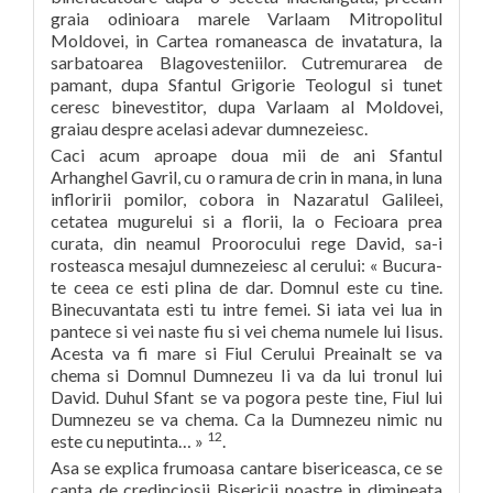
graia odinioara marele Varlaam Mitropolitul
Moldovei, in Cartea romaneasca de invatatura, la
sarbatoarea Blagovesteniilor. Cutremurarea de
pamant, dupa Sfantul Grigorie Teologul si tunet
ceresc binevestitor, dupa Varlaam al Moldovei,
graiau despre acelasi adevar dumnezeiesc.
Caci acum aproape doua mii de ani Sfantul
Arhanghel Gavril, cu o ramura de crin in mana, in luna
infloririi pomilor, cobora in Nazaratul Galileei,
cetatea mugurelui si a florii, la o Fecioara prea
curata, din neamul Proorocului rege David, sa-i
rosteasca mesajul dumnezeiesc al cerului: « Bucura-
te ceea ce esti plina de dar. Domnul este cu tine.
Binecuvantata esti tu intre femei. Si iata vei lua in
pantece si vei naste fiu si vei chema numele lui Iisus.
Acesta va fi mare si Fiul Cerului Preainalt se va
chema si Domnul Dumnezeu Ii va da lui tronul lui
David. Duhul Sfant se va pogora peste tine, Fiul lui
Dumnezeu se va chema. Ca la Dumnezeu nimic nu
12
este cu neputinta… »
.
Asa se explica frumoasa cantare bisericeasca, ce se
canta de credinciosii Bisericii noastre in dimineata