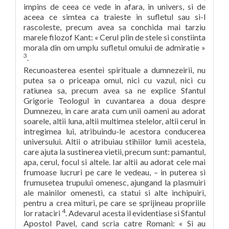
impins de ceea ce vede in afara, in univers, si de
aceea ce simtea ca traieste in sufletul sau si-l
rascoleste, precum avea sa conchida mai tarziu
marele filozof Kant: « Cerul plin de stele si constiinta
morala din om umplu sufletul omului de admiratie »
3
.
Recunoasterea esentei spirituale a dumnezeirii, nu
putea sa o priceapa omul, nici cu vazul, nici cu
ratiunea sa, precum avea sa ne explice Sfantul
Grigorie Teologul in cuvantarea a doua despre
Dumnezeu, in care arata cum unii oameni au adorat
soarele, altii luna, altii multimea stelelor, altii cerul in
intregimea lui, atribuindu-le acestora conducerea
universului. Altii o atribuiau stihiilor lumii acesteia,
care ajuta la sustinerea vietii, precum sunt: pamantul,
apa, cerul, focul si altele. Iar altii au adorat cele mai
frumoase lucruri pe care le vedeau, – in puterea si
frumusetea trupului omenesc, ajungand la plasmuiri
ale mainilor omenesti, ca statui si alte inchipuiri,
pentru a crea mituri, pe care se sprijineau propriile
4
lor rataciri
. Adevarul acesta il evidentiase si Sfantul
Apostol Pavel, cand scria catre Romani: « Si au