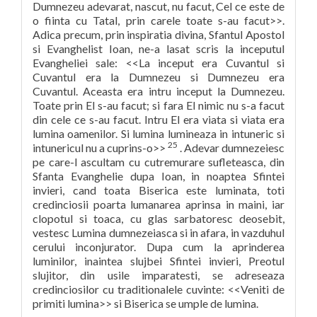
Dumnezeu adevarat, nascut, nu facut, Cel ce este de
o fiinta cu Tatal, prin carele toate s-au facut>>.
Adica precum, prin inspiratia divina, Sfantul Apostol
si Evanghelist Ioan, ne-a lasat scris la inceputul
Evangheliei sale: <<La inceput era Cuvantul si
Cuvantul era la Dumnezeu si Dumnezeu era
Cuvantul. Aceasta era intru inceput la Dumnezeu.
Toate prin El s-au facut; si fara El nimic nu s-a facut
din cele ce s-au facut. Intru El era viata si viata era
lumina oamenilor. Si lumina lumineaza in intuneric si
25
intunericul nu a cuprins-o>>
. Adevar dumnezeiesc
pe care-l ascultam cu cutremurare sufleteasca, din
Sfanta Evanghelie dupa Ioan, in noaptea Sfintei
invieri, cand toata Biserica este luminata, toti
credinciosii poarta lumanarea aprinsa in maini, iar
clopotul si toaca, cu glas sarbatoresc deosebit,
vestesc Lumina dumnezeiasca si in afara, in vazduhul
cerului inconjurator. Dupa cum la aprinderea
luminilor, inaintea slujbei Sfintei invieri, Preotul
slujitor, din usile imparatesti, se adreseaza
credinciosilor cu traditionalele cuvinte: <<Veniti de
primiti lumina>> si Biserica se umple de lumina.