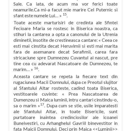
Sale. Ca iata, de acum ma vor ferici toate
neamurile.Ca mi-a facut mie marire Cel Puternic si
15
sfant este numele Lui… »
.
Toate aceste marturisiri de credinta ale Sfintei
Fecioare Maria se rostesc in Biserica noastra, ca
stihuri la cantarea a opta a canonului de la Utrenia
diminetii, insotite de crestineasca cantare: « Ceea ce
esti mai cinstita decat Heruvimii si esti mai marita
fara de asemanare decat Serafimii, carea fara
stricaciune spre Dumnezeu Cuvantul ai nascut, pre
tine cea cu adevarat Nascatoare de Dumnezeu, te
16
marim… »
.
Aceasta cantare se repeta la fiecare text din
rugaciunea Macii Domnului, dupa ce Preotul slujitor
al Sfantului Altar rosteste, cadind toata Biserica,
vestitoarele cuvinte: « Prea Nascatoarea de
Dumenzeu si Maica luminii, intru cantari cinstindu-o,
17
sa o marim »
. Dupa cum se stie, usile imparatesti
ale Sfantului Altar, in toate Bisericile, sunt
purtatoare inaintea credinciosilor ale icoanei
Buneivestiri, cu Arhanghelul Gavriil binevestitor in
fata Maicii Domnului. Deci prin Maica <<Luminii>>