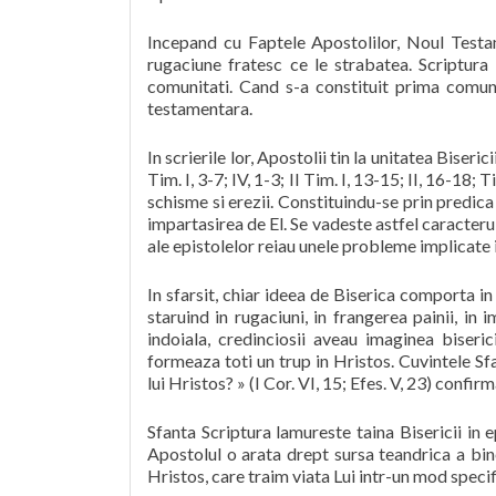
Incepand cu Faptele Apostolilor, Noul Testam
rugaciune fratesc ce le strabatea. Scriptura
comunitati. Cand s-a constituit prima comuni
testamentara.
In scrierile lor, Apostolii tin la unitatea Bisericii 
Tim. I, 3-7; IV, 1-3; II Tim. I, 13-15; II, 16-18; Ti
schisme si erezii. Constituindu-se prin predic
impartasirea de El. Se vadeste astfel caracteru
ale epistolelor reiau unele probleme implicate in
In sfarsit, chiar ideea de Biserica comporta in
staruind in rugaciuni, in frangerea painii, in
indoiala, credinciosii aveau imaginea biseric
formeaza toti un trup in Hristos. Cuvintele Sfa
lui Hristos? » (I Cor. VI, 15; Efes. V, 23) confi
Sfanta Scriptura lamureste taina Bisericii in 
Apostolul o arata drept sursa teandrica a binef
Hristos, care traim viata Lui intr-un mod specifi