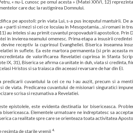
Petru, « nu-L cunosc pe omul acesta » (Matei XXVI, 12) reprezint
imentelor care duc la rastignirea Domnului.
edifica pe apostoli: prin viata Lui, s-a pus inceputul mantuirii. De 
ca « parti si mezi si cei ce locuiau in Mesopotamia…si romani in tre
 9-11) au inteles si au primit cuvantul propovaduirii apostolice. Prin 
tei in invierea neamului omenesc. Prima etapa a insusirii credintei
l devine receptiv la cuprinsul Evangheliei. Biserica inseamna insu
elatiei in suflete. Ea este martora permanenta (si prin aceasta 
ncredintata de valorificarea Revelatiei cuprinsa in Sfanta Scrip
e IX, 31), Biserica se afirma ca unitate in duh, viata si credinta, fi
elasi Hristos si sa traiasca din aceeasi revarsare de har din El.
redicarii cuvantului la cei ce nu l-au auzit, precum si a menti
 si de viata. Predicarea cuvantului de misionari singuratici impun
ecizare scrisa si rezumativa a Revelatiei.
este epistolele, este evidenta destinatia lor bisericeasca. Probl
iata bisericeasca. Elementele urmatoare ne indreptatesc sa accept
erica ca realitate spre care se orienteaza toata activitatea Apostol
4.
e resimta de starile vremii