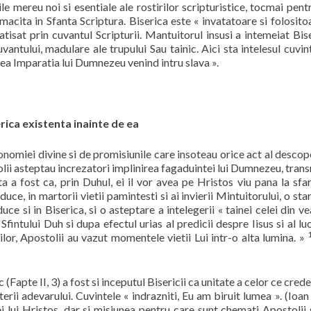
le mereu noi si esentiale ale rostirilor scripturistice, tocmai pent
lmacita in Sfanta Scriptura. Biserica este « invatatoare si folosito
atisat prin cuvantul Scripturii. Mantuitorul insusi a intemeiat Bis
antului, madulare ale trupului Sau tainic. Aici sta intelesul cuvin
ea Imparatia lui Dumnezeu venind intru slava ».
ica existenta inainte de ea
nomiei divine si de promisiunile care insoteau orice act al descope
ii asteptau increzatori implinirea fagaduintei lui Dumnezeu, tran
ta a fost ca, prin Duhul, ei il vor avea pe Hristos viu pana la sfar
uce, in martorii vietii pamintesti si ai invierii Mintuitorului, o sta
uce si in Biserica, si o asteptare a intelegerii « tainei celei din ve
 Sfintului Duh si dupa efectul urias al predicii despre Iisus si al luc
ilor, Apostolii au vazut momentele vietii Lui intr-o alta lumina. »
(Fapte II, 3) a fost si inceputul Bisericii ca unitate a celor ce crede
rii adevarului. Cuvintele « indrazniti, Eu am biruit lumea ». (Ioan
 lui Hristos, dar si misiunea pentru care sunt chemati Apostolii 