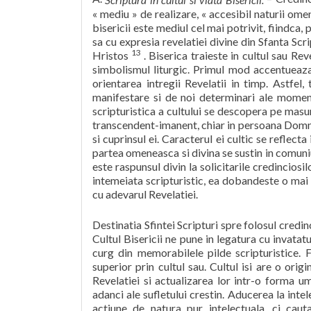
« mediu » de realizare, « accesibil naturii omen
bisericii este mediul cel mai potrivit, fiindca,
sa cu expresia revelatiei divine din Sfanta Scri
13
Hristos
. Biserica traieste in cultul sau Rev
simbolismul liturgic. Primul mod accentueaza
orientarea intregii Revelatii in timp. Astfel
manifestare si de noi determinari ale momente
scripturistica a cultului se descopera pe masu
transcendent-imanent, chiar in persoana Domnulu
si cuprinsul ei. Caracterul ei cultic se reflect
partea omeneasca si divina se sustin in comuni
este raspunsul divin la solicitarile credinciosi
intemeiata scripturistic, ea dobandeste o mai 
cu adevarul Revelatiei.
Destinatia Sfintei Scripturi spre folosul credin
Cultul Bisericii ne pune in legatura cu invatat
curg din memorabilele pilde scripturistice. 
superior prin cultul sau. Cultul isi are o or
Revelatiei si actualizarea lor intr-o forma 
adanci ale sufletului crestin. Aducerea la int
actiune de natura pur intelectuala, ci cauta