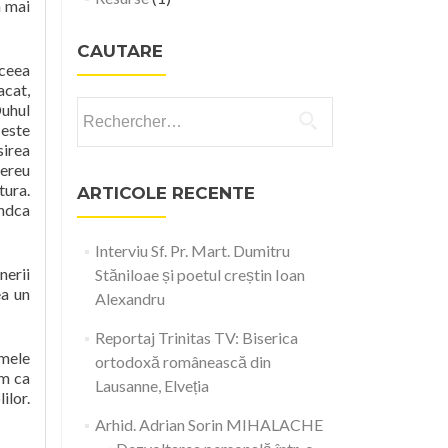
a mai
CAUTARE
aceea
acat,
Rechercher :
Duhul
 este
sirea
mereu
tura.
ARTICOLE RECENTE
indca
Interviu Sf. Pr. Mart. Dumitru
nerii
Stăniloae și poetul creștin Ioan
ea un
Alexandru
Reportaj Trinitas TV: Biserica
emele
ortodoxă românească din
am ca
Lausanne, Elveția
ilor.
Arhid. Adrian Sorin MIHALACHE