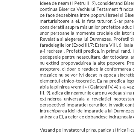
ideea de neam (I Petru II, 9), considerand Biser
continua Biserica Vechiului Testament fiindca
ce face deosebirea intre poporul israel si Biser
marturisitoare a ei, in fata tuturor. S-ar pa
consideratii asupra misiunilor profetice aduc 
unor persoane la momente cruciale din istoria
Revelatia si alegerea lui Dumnezeu. Profetii 
faradelegile lor (Exod III,7; Estera VIII, 6; Isai
a-i redresa . Profetii predica, in primul rand, 
pedepsele pentru neascultare, dar totodata, a
nu extind propovaduirea la alte popoare. Pred
asteptare, ci doar o readuce la conformarea cu
mozaice nu se vor ivi decat in epoca sincreti
elementul etnico-teocratic. Ea nu predica legea
abia la plinirea vremii » (Galateni IV, 4) s-a v
III, 9), adica din neamurile care nu vedeau si n
extinderea universala a revelatiei neotest
perspectivei Imparatiei cerurilor, in vadit con
intruchiparea ideii de Imparatie a lui Dumnezeu.
unirea cu El, a celor ce dobandesc indrazneala d
Vazand pe Invatatorul prins, panica si frica ii 