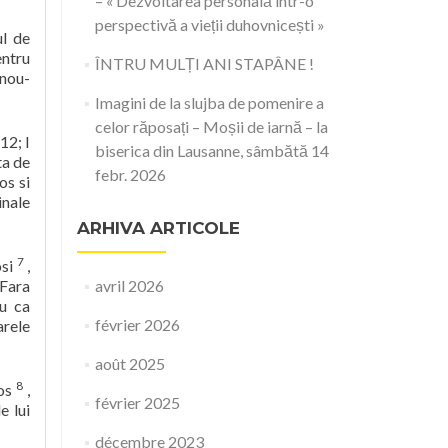
– « Dezvoltarea personală într-o
perspectivă a vieții duhovnicești »
ul de
entru
ÎNTRU MULȚI ANI STAPÂNE !
 nou-
Imagini de la slujba de pomenire a
celor răposați – Moșii de iarnă – la
-12; I
biserica din Lausanne, sâmbătă 14
ata de
febr. 2026
os si
inale
ARHIVA ARTICOLE
7
osi
,
 Fara
avril 2026
au ca
février 2026
arele
août 2025
8
tos
,
février 2025
e lui
décembre 2023