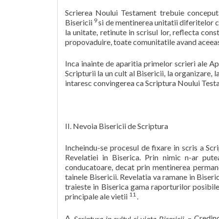
Scrierea Noului Testament trebuie conceputa
9
Bisericii
si de mentinerea unitatii diferitelor
la unitate, retinute in scrisul lor, reflecta cons
propovaduire, toate comunitatile avand aceea
Inca inainte de aparitia primelor scrieri ale Ap
Scripturii la un cult al Bisericii, la organizare,
intaresc convingerea ca Scriptura Noului Test
II. Nevoia Bisericii de Scriptura
Incheindu-se procesul de fixare in scris a Scri
Revelatiei in Biserica. Prin nimic n-ar putea
conducatoare, decat prin mentinerea permanen
tainele Bisericii. Revelatia va ramane in Biseri
traieste in Biserica gama raporturilor posibil
11
principale ale vietii
.
A.
– Credinc
Scriptura in cultul si viata Bisericii.