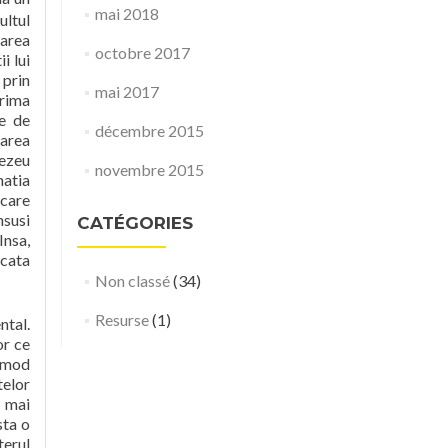
mai 2018
ultul
rarea
octobre 2017
i lui
 prin
mai 2017
prima
te de
décembre 2015
oarea
nezeu
novembre 2015
natia
 care
nsusi
CATÉGORIES
Insa,
icata
Non classé
(34)
Resurse
(1)
ntal.
or ce
n mod
telor
i mai
sta o
terul