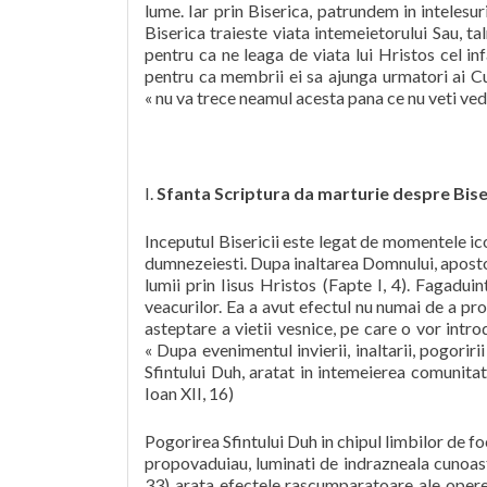
lume. Iar prin Biserica, patrundem in intelesuri
Biserica traieste viata intemeietorului Sau, ta
pentru ca ne leaga de viata lui Hristos cel inf
pentru ca membrii ei sa ajunga urmatori ai Cuv
« nu va trece neamul acesta pana ce nu veti ved
I.
Sfanta Scriptura da marturie despre Biser
Inceputul Bisericii este legat de momentele ico
dumnezeiesti. Dupa inaltarea Domnului, apostol
lumii prin Iisus Hristos (Fapte I, 4). Fagaduin
veacurilor. Ea a avut efectul nu numai de a prod
asteptare a vietii vesnice, pe care o vor introd
« Dupa evenimentul invierii, inaltarii, pogoririi
Sfintului Duh, aratat in intemeierea comunitat
Ioan XII, 16)
Pogorirea Sfintului Duh in chipul limbilor de foc 
propovaduiau, luminati de indrazneala cunoaste
33) arata efectele rascumparatoare ale operei