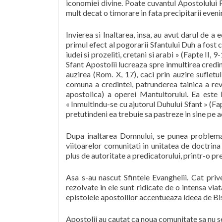
iconomiei divine. Poate cuvantul Apostolului 
mult decat o timorare in fata precipitarii even
Invierea si Inaltarea, insa, au avut darul de a 
primul efect al pogorarii Sfantului Duh a fost 
iudei si prozeliti, cretani si arabi » (Fapte II,
Sfant Apostolii lucreaza spre inmultirea credin
auzirea (Rom. X, 17), caci prin auzire sufletu
comuna a credintei, patrunderea tainica a rev
apostolica) a operei Mantuitorului. Ea este i
« Inmultindu-se cu ajutorul Duhului Sfant » (Fapt
pretutindeni ea trebuie sa pastreze in sine pe ac
Dupa inaltarea Domnului, se punea problema p
viitoarelor comunitati in unitatea de doctrina
plus de autoritate a predicatorului, printr-o pr
Asa s-au nascut Sfintele Evanghelii. Cat priv
rezolvate in ele sunt ridicate de o intensa v
epistolele apostolilor accentueaza ideea de Bis
Apostolii au cautat ca noua comunitate sa nu s