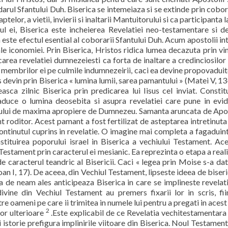
 darul Sfantului Duh. Biserica se intemeiaza si se extinde prin cobo
elor, a vietii, invierii si inaltarii Mantuitorului si ca participanta la
l ei, Biserica este incheierea Revelatiei neo-testamentare si d
este efectul esential al coborarii Sfantului Duh. Acum apostolii in
ale iconomiei. Prin Biserica, Hristos ridica lumea decazuta prin vin
area revelatiei dumnezeiesti ca forta de inaltare a credinciosilor
 membrilor ei pe culmile indumnezeirii, caci ea devine propovadui
 devin prin Biserica « lumina lumii, sarea pamantului » (Matei V, 13
sca zilnic Biserica prin predicarea lui Iisus cel inviat. Constit
 aduce o lumina deosebita si asupra revelatiei care pune in evi
iosului de maxima apropiere de Dumnezeu. Samanta aruncata de Apo
t roditor. Acest pamant a fost fertilizat de asteptarea intretinuta
continutul cuprins in revelatie. O imagine mai completa a fagaduint
tituirea poporului israel in Biserica a vechiului Testament. Ac
Testament prin caracterul ei mesianic. Ea reprezinta o etapa a reali
e caracterul teandric al Bisericii. Caci « legea prin Moise s-a dat
Ioan I, 17). De aceea, din Vechiul Testament, lipseste ideea de biseri
ea de neam ales anticipeaza Biserica in care se implineste revelati
vine din Vechiul Testament au premers fixarii lor in scris, fi
e oameni pe care ii trimitea in numele lui pentru a pregati in acest
2
lor ulterioare
.Este explicabil de ce Revelatia vechitestamentara
i istorie prefigura implinirile viitoare din Biserica. Noul Testament