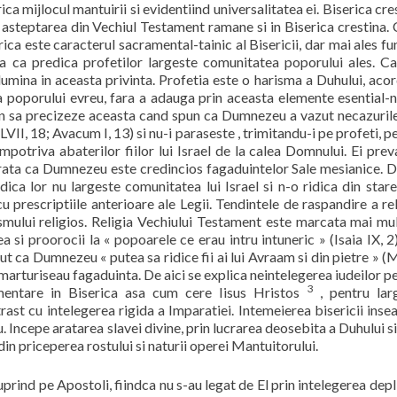
ica mijlocul mantuirii si evidentiind universalitatea ei. Biserica cre
 asteptarea din Vechiul Testament ramane si in Biserica crestina.
ica este caracterul sacramental-tainic al Bisericii, dar mai ales fu
rea ca predica profetilor largeste comunitatea poporului ales. C
lumina in aceasta privinta. Profetia este o harisma a Duhului, aco
 poporului evreu, fara a adauga prin aceasta elemente esential-n
tin sa precizeze aceasta cand spun ca Dumnezeu a vazut necazuril
a LVII, 18; Avacum I, 13) si nu-i paraseste , trimitandu-i pe profeti, p
impotriva abaterilor fiilor lui Israel de la calea Domnului. Ei prev
rata ca Dumnezeu este credincios fagaduintelor Sale mesianice. D
ica lor nu largeste comunitatea lui Israel si n-o ridica din star
 prescriptiile anterioare ale Legii. Tendintele de raspandire a rel
smului religios. Religia Vechiului Testament este marcata mai mu
 si proorocii la « popoarele ce erau intru intuneric » (Isaia IX, 2
azut ca Dumnezeu « putea sa ridice fii ai lui Avraam si din pietre » (
u marturiseau fagaduinta. De aici se explica neintelegerea iudeilor p
3
amentare in Biserica asa cum cere Iisus Hristos
, pentru lar
trast cu intelegerea rigida a Imparatiei. Intemeierea bisericii ins
 Incepe aratarea slavei divine, prin lucrarea deosebita a Duhului si
in priceperea rostului si naturii operei Mantuitorului.
cuprind pe Apostoli, fiindca nu s-au legat de El prin intelegerea depl