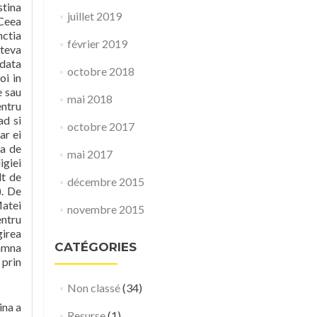
stina
juillet 2019
 Ceea
nctia
février 2019
ateva
rdata
octobre 2018
oi in
e sau
mai 2018
entru
ad si
octobre 2017
ar ei
ea de
mai 2017
igiei
lt de
décembre 2015
). De
Matei
novembre 2015
entru
girea
CATÉGORIES
eamna
 prin
Non classé
(34)
ina a
Resurse
(1)