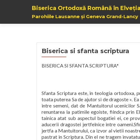
Biserica Ortodoxă Română în Elveți
Parohiile Lausanne și Geneva Grand-Lancy
Biserica si sfanta scriptura
BISERICA SI SFANTA SCRIPTURA*
Sfanta Scriptura este, in teologia ortodoxa, p
toata puterea Sa de ajutor si de dragoste ». 
intre semeni, dat de Mantuitorul ucenicilor S
renuntarea la patimile egoiste, fiindca prin El
tainica atat sub aspectul bogatiei ei, ce pro
aducerii dragostei jertfelnice intre oameni.Sf
jertfa a Mantuitorului, ca izvor al vietii noast
pastrat in Scriptura. Din el ne tragem invatatu