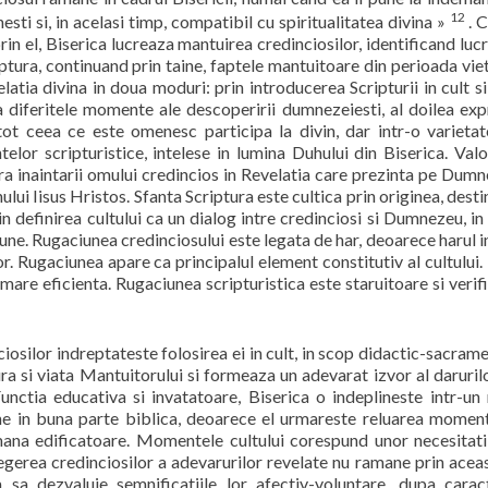
12
esti si, in acelasi timp, compatibil cu spiritualitatea divina »
. C
 prin el, Biserica lucreaza mantuirea credinciosilor, identificand luc
ptura, continuand prin taine, faptele mantuitoare din perioada vieti
elatia divina in doua moduri: prin introducerea Scripturii in cult si
 diferitele momente ale descoperirii dumnezeiesti, al doilea ex
, tot ceea ce este omenesc participa la divin, dar intr-o varieta
lor scripturistice, intelese in lumina Duhului din Biserica. Val
ra inaintarii omului credincios in Revelatia care prezinta pe Dum
i Iisus Hristos. Sfanta Scriptura este cultica prin originea, desti
a in definirea cultului ca un dialog intre credinciosi si Dumnezeu, in
une. Rugaciunea credinciosului este legata de har, deoarece harul i
lor. Rugaciunea apare ca principalul element constitutiv al cultului. 
mare eficienta. Rugaciunea scripturistica este staruitoare si verif
ciosilor indreptateste folosirea ei in cult, in scop didactic-sacrame
ura si viata Mantuitorului si formeaza un adevarat izvor al daruril
Functia educativa si invatatoare, Biserica o indeplineste intr-u
igine in buna parte biblica, deoarece el urmareste reluarea momen
umana edificatoare. Momentele cultului corespund unor necesitat
elegerea credinciosilor a adevarurilor revelate nu ramane prin acea
 sa dezvaluie semnificatiile lor afectiv-voluntare, dupa carac