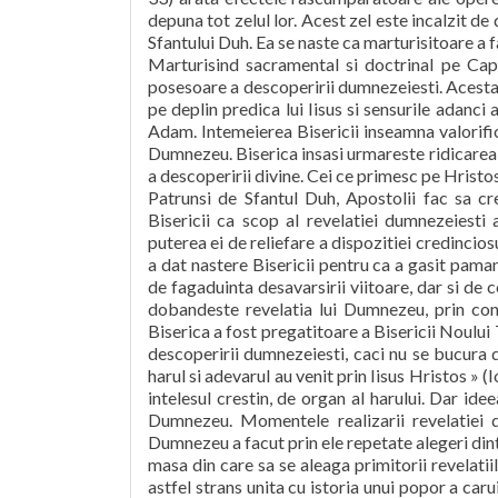
depuna tot zelul lor. Acest zel este incalzit de
Sfantului Duh. Ea se naste ca marturisitoare a fapt
Marturisind sacramental si doctrinal pe Capu
posesoare a descoperirii dumnezeiesti. Acesta 
pe deplin predica lui Iisus si sensurile adanci 
Adam. Intemeierea Bisericii inseamna valorific
Dumnezeu. Biserica insasi urmareste ridicarea
a descoperirii divine. Cei ce primesc pe Hristos
Patrunsi de Sfantul Duh, Apostolii fac sa crea
Bisericii ca scop al revelatiei dumnezeiesti
puterea ei de reliefare a dispozitiei credinc
a dat nastere Bisericii pentru ca a gasit paman
de fagaduinta desavarsirii viitoare, dar si de 
dobandeste revelatia lui Dumnezeu, prin cons
Biserica a fost pregatitoare a Bisericii Noului 
descoperirii dumnezeiesti, caci nu se bucura d
harul si adevarul au venit prin Iisus Hristos » (
intelesul crestin, de organ al harului. Dar ide
Dumnezeu. Momentele realizarii revelatiei di
Dumnezeu a facut prin ele repetate alegeri dintr
masa din care sa se aleaga primitorii revelatii
astfel strans unita cu istoria unui popor a caru