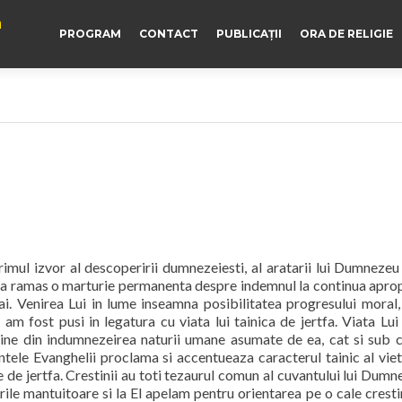
a
PROGRAM
CONTACT
PUBLICAȚII
ORA DE RELIGIE
rimul izvor al descoperirii dumnezeiesti, al aratarii lui Dumnezeu
Ea a ramas o marturie permanenta despre indemnul la continua apro
ai. Venirea Lui in lume inseamna posibilitatea progresului moral,
 am fost pusi in legatura cu viata lui tainica de jertfa. Viata Lui
vine din indumnezeirea naturii umane asumate de ea, cat si sub c
intele Evanghelii proclama si accentueaza caracterul tainic al viet
re de jertfa. Crestinii au toti tezaurul comun al cuvantului lui Dumn
rile mantuitoare si la El apelam pentru orientarea pe o cale cresti