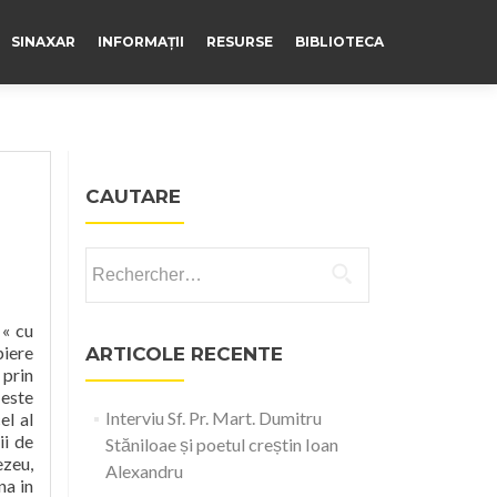
SINAXAR
INFORMAȚII
RESURSE
BIBLIOTECA
CAUTARE
Rechercher :
 « cu
piere
ARTICOLE RECENTE
 prin
 este
Interviu Sf. Pr. Mart. Dumitru
el al
ii de
Stăniloae și poetul creștin Ioan
ezeu,
Alexandru
na in