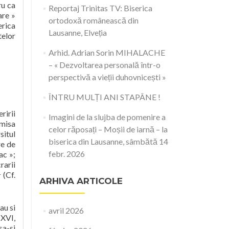
ru ca
Reportaj Trinitas TV: Biserica
are »
ortodoxă românească din
erica
Lausanne, Elveția
telor
Arhid. Adrian Sorin MIHALACHE
– « Dezvoltarea personală într-o
perspectivă a vieții duhovnicești »
ÎNTRU MULȚI ANI STAPÂNE !
ririi
Imagini de la slujba de pomenire a
smisa
celor răposați – Moșii de iarnă – la
situl
biserica din Lausanne, sâmbătă 14
re de
febr. 2026
ac »;
rarii
1
(Cf.
ARHIVA ARTICOLE
au si
avril 2026
 XVI,
sa-si