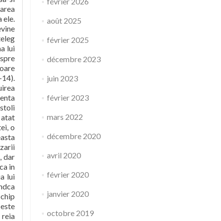
février 2026
rarea
 ele.
août 2025
evine
teleg
février 2025
a lui
 spre
décembre 2023
toare
-14).
juin 2023
uirea
denta
février 2023
stoli
mars 2022
 atat
ei, o
décembre 2020
easta
zarii
avril 2020
, dar
ca in
février 2020
a lui
indca
janvier 2020
 chip
 este
octobre 2019
 reia