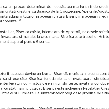
 ca un proces determinat de necesitatea marturisirii de credi
 comunitati crestine, cu Biserica de la Cincizecime. Apelurile Aposto
tiinta adunarii tuturor in aceeasi viata a Bisericii, in aceeasi credin
10
si credinta
.
ostolilor, Biserica exista, intemeiata de Apostoli, iar desele referir
 la invatatura si mai ales la credinta ca Biserica este trupul lui Hristo
ament a aparut pentru Biserica.
pturii, aceasta devine un bun al Bisericii, menit sa intretina const
 sa-si exercite Biserica functiunile sale invatatoare, sfintitoa
tei legaturi cu Hristos care singur sfinteste, invata si conduce
ca, cu atat mai mult cu cat Biserica este incheierea Revelatiei. Cres
e intre el si Dumnezeu, a simtamintelor religioase produse de situa
iosul ramane in cadrul Bisericii, numai cand ea ii pune la indema