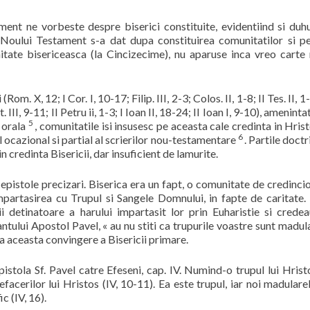
ent ne vorbeste despre biserici constituite, evidentiind si duh
 Noului Testament s-a dat dupa constituirea comunitatilor si p
tate bisericeasca (la Cincizecime), nu aparuse inca vreo carte
(Rom. X, 12; I Cor. I, 10-17; Filip. III, 2-3; Colos. II, 1-8; II Tes. II, 1
t. III, 9-11; II Petru ii, 1-3; I Ioan II, 18-24; II Ioan I, 9-10), amenint
5
a orala
, comunitatile isi insusesc pe aceasta cale credinta in Hrist
6
l ocazional si partial al scrierilor nou-testamentare
. Partile doctr
 credinta Bisericii, dar insuficient de lamurite.
 epistole precizari. Biserica era un fapt, o comunitate de credinci
 impartasirea cu Trupul si Sangele Domnului, in fapte de caritate.
ii detinatoare a harului impartasit lor prin Euharistie si crede
ntului Apostol Pavel, « au nu stiti ca trupurile voastre sunt madul
rma aceasta convingere a Bisericii primare.
epistola Sf. Pavel catre Efeseni, cap. IV. Numind-o trupul lui Hris
acerilor lui Hristos (IV, 10-11). Ea este trupul, iar noi madularel
c (IV, 16).